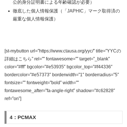
公的身分証明書による年齢確認が必要）
徹底した個人情報保護（「JAPHIC」マーク取得済の
厳重な個人情報保護）
[st-mybutton url=”https://www.ctausa.org/yyc/” title=”YYCの
詳細はこちら” rel=”” fontawesome=”” target=”_blank”
color=”#fff” bgcolor=”#e53935″ bgcolor_top=”#f44336″
bordercolor=”#e57373″ borderwidth=”1″ borderradius=”5″
fontsize=”” fontweight=”bold” width=””
fontawesome_after=”fa-angle-right” shadow=”#c62828″
ref=”on”]
4：PCMAX