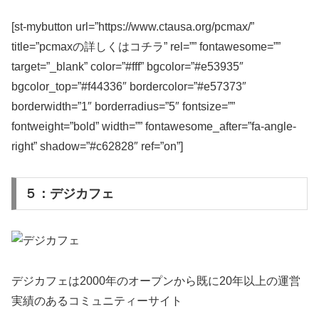
[st-mybutton url=”https://www.ctausa.org/pcmax/”
title=”pcmaxの詳しくはコチラ” rel=”” fontawesome=””
target=”_blank” color=”#fff” bgcolor=”#e53935″
bgcolor_top=”#f44336″ bordercolor=”#e57373″
borderwidth=”1″ borderradius=”5″ fontsize=””
fontweight=”bold” width=”” fontawesome_after=”fa-angle-
right” shadow=”#c62828″ ref=”on”]
５：デジカフェ
デジカフェは2000年のオープンから既に20年以上の運営
実績のあるコミュニティーサイト