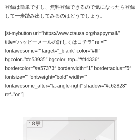
登録は簡単ですし、無料登録できるので気になったら登録
して一歩踏み出してみるのはどうでしょう。
[st-mybutton url=”https://www.ctausa.org/happymail/”
title=”ハッピーメールの詳しくはコチラ” rel=””
fontawesome=”” target=”_blank” color=”#fff”
bgcolor=”#e53935″ bgcolor_top=”#f44336″
bordercolor=”#e57373″ borderwidth=”1″ borderradius=”5″
fontsize=”” fontweight=”bold” width=””
fontawesome_after=”fa-angle-right” shadow=”#c62828″
ref=”on”]