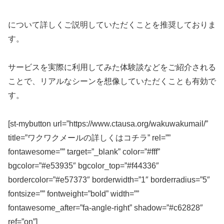
について詳しくご説明していただくことを推奨しておりま
す。
サービスを実際に利用してみた体験談などをご紹介される
ことで、リアルなシーンを想像していただくことも有効で
す。
[st-mybutton url=”https://www.ctausa.org/wakuwakumail/”
title=”ワクワクメールの詳しくはコチラ” rel=””
fontawesome=”” target=”_blank” color=”#fff”
bgcolor=”#e53935″ bgcolor_top=”#f44336″
bordercolor=”#e57373″ borderwidth=”1″ borderradius=”5″
fontsize=”” fontweight=”bold” width=””
fontawesome_after=”fa-angle-right” shadow=”#c62828″
ref=”on”]