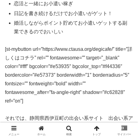
恋活と一緒にお小遣い稼ぎ
日記を書き続けるだけでお小遣いがゲット！
婚活しながらポイント貯めてお小遣いゲットする副
業できるのでおいしい
[st-mybutton url=”https://www.ctausa.org/degicafe/” title=”詳
しくはコチラ” rel=”” fontawesome=”” target=”_blank”
color=”#fff” bgcolor=”#e53935″ bgcolor_top=”#f44336″
bordercolor=”#e57373″ borderwidth=”1″ borderradius=”5″
fontsize=”” fontweight=”bold” width=””
fontawesome_after=”fa-angle-right” shadow=”#c62828″
ref=”on”]
それでは、静岡県西伊豆町の出会い系サイト 出会い系ア
プリを実際に使ってみた感想などを解説します。
メニュー
ホーム
検索
トップ
サイドバー