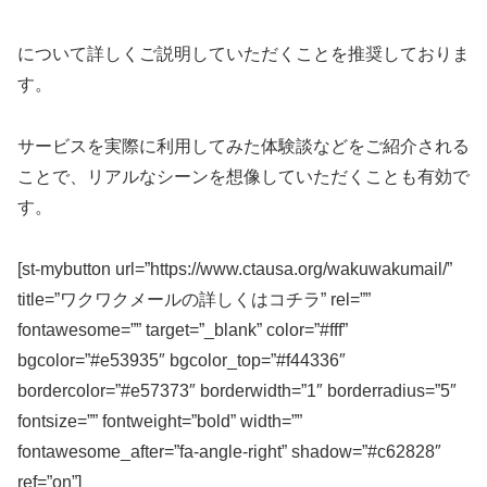
について詳しくご説明していただくことを推奨しておりま
す。
サービスを実際に利用してみた体験談などをご紹介される
ことで、リアルなシーンを想像していただくことも有効で
す。
[st-mybutton url=”https://www.ctausa.org/wakuwakumail/”
title=”ワクワクメールの詳しくはコチラ” rel=””
fontawesome=”” target=”_blank” color=”#fff”
bgcolor=”#e53935″ bgcolor_top=”#f44336″
bordercolor=”#e57373″ borderwidth=”1″ borderradius=”5″
fontsize=”” fontweight=”bold” width=””
fontawesome_after=”fa-angle-right” shadow=”#c62828″
ref=”on”]