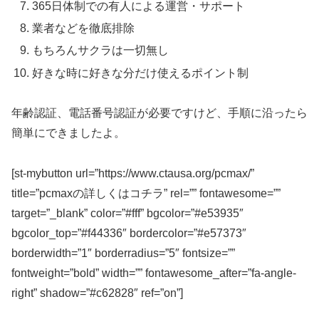
365日体制での有人による運営・サポート
業者などを徹底排除
もちろんサクラは一切無し
好きな時に好きな分だけ使えるポイント制
年齢認証、電話番号認証が必要ですけど、手順に沿ったら
簡単にできましたよ。
[st-mybutton url=”https://www.ctausa.org/pcmax/”
title=”pcmaxの詳しくはコチラ” rel=”” fontawesome=””
target=”_blank” color=”#fff” bgcolor=”#e53935″
bgcolor_top=”#f44336″ bordercolor=”#e57373″
borderwidth=”1″ borderradius=”5″ fontsize=””
fontweight=”bold” width=”” fontawesome_after=”fa-angle-
right” shadow=”#c62828″ ref=”on”]