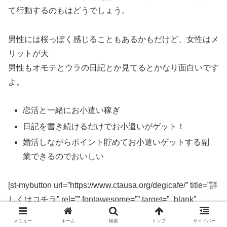
て行動するのもはどうでしょう。
男性には桜っぽく感じることもあるかもだけど、女性はメ
リットが大
男性もオモテとウラの日記とか見てるとかなり面白いです
よ。
恋活と一緒にお小遣い稼ぎ
日記を書き続けるだけでお小遣いがゲット！
婚活しながらポイント貯めてお小遣いゲットする副
業できるのでおいしい
[st-mybutton url=”https://www.ctausa.org/degicafe/” title=”詳
しくはコチラ” rel=”” fontawesome=”” target=”_blank”
color=”#fff” bgcolor=”#e53935″ bgcolor_top=”#f44336″
メニュー
ホーム
検索
トップ
サイドバー