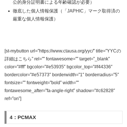
公的身分証明書による年齢確認が必要）
徹底した個人情報保護（「JAPHIC」マーク取得済の
厳重な個人情報保護）
[st-mybutton url=”https://www.ctausa.org/yyc/” title=”YYCの
詳細はこちら” rel=”” fontawesome=”” target=”_blank”
color=”#fff” bgcolor=”#e53935″ bgcolor_top=”#f44336″
bordercolor=”#e57373″ borderwidth=”1″ borderradius=”5″
fontsize=”” fontweight=”bold” width=””
fontawesome_after=”fa-angle-right” shadow=”#c62828″
ref=”on”]
4：PCMAX