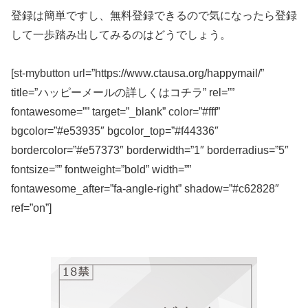
登録は簡単ですし、無料登録できるので気になったら登録
して一歩踏み出してみるのはどうでしょう。
[st-mybutton url=”https://www.ctausa.org/happymail/”
title=”ハッピーメールの詳しくはコチラ” rel=””
fontawesome=”” target=”_blank” color=”#fff”
bgcolor=”#e53935″ bgcolor_top=”#f44336″
bordercolor=”#e57373″ borderwidth=”1″ borderradius=”5″
fontsize=”” fontweight=”bold” width=””
fontawesome_after=”fa-angle-right” shadow=”#c62828″
ref=”on”]