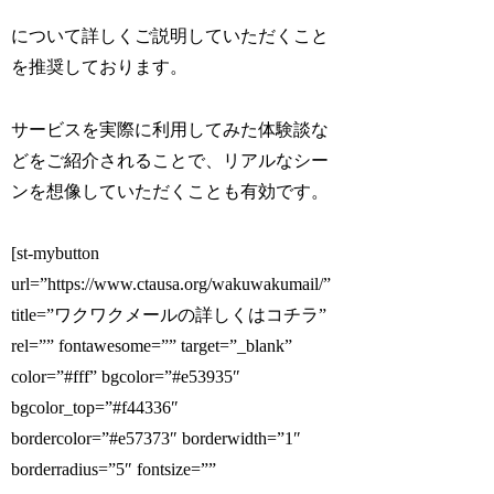
について詳しくご説明していただくこと
を推奨しております。
サービスを実際に利用してみた体験談な
どをご紹介されることで、リアルなシー
ンを想像していただくことも有効です。
[st-mybutton
url=”https://www.ctausa.org/wakuwakumail/”
title=”ワクワクメールの詳しくはコチラ”
rel=”” fontawesome=”” target=”_blank”
color=”#fff” bgcolor=”#e53935″
bgcolor_top=”#f44336″
bordercolor=”#e57373″ borderwidth=”1″
borderradius=”5″ fontsize=””