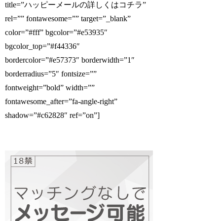
title=”ハッピーメールの詳しくはコチラ”
rel=”” fontawesome=”” target=”_blank”
color=”#fff” bgcolor=”#e53935″
bgcolor_top=”#f44336″
bordercolor=”#e57373″ borderwidth=”1″
borderradius=”5″ fontsize=””
fontweight=”bold” width=””
fontawesome_after=”fa-angle-right”
shadow=”#c62828″ ref=”on”]