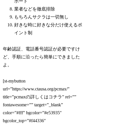
ポート
業者などを徹底排除
もちろんサクラは一切無し
好きな時に好きな分だけ使えるポ
イント制
年齢認証、電話番号認証が必要ですけ
ど、手順に沿ったら簡単にできました
よ。
[st-mybutton
url=”https://www.ctausa.org/pcmax/”
title=”pcmaxの詳しくはコチラ” rel=””
fontawesome=”” target=”_blank”
color=”#fff” bgcolor=”#e53935″
bgcolor_top=”#f44336″