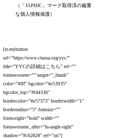
（「JAPHIC」マーク取得済の厳重
な個人情報保護）
[st-mybutton
url=”https://www.ctausa.org/yyc/”
title=”YYCの詳細はこちら” rel=””
fontawesome=”” target=”_blank”
color=”#fff” bgcolor=”#e53935″
bgcolor_top=”#f44336″
bordercolor=”#e57373″ borderwidth=”1″
borderradius=”5″ fontsize=””
fontweight=”bold” width=””
fontawesome_after=”fa-angle-right”
shadow=”#c62828″ ref=”on”]