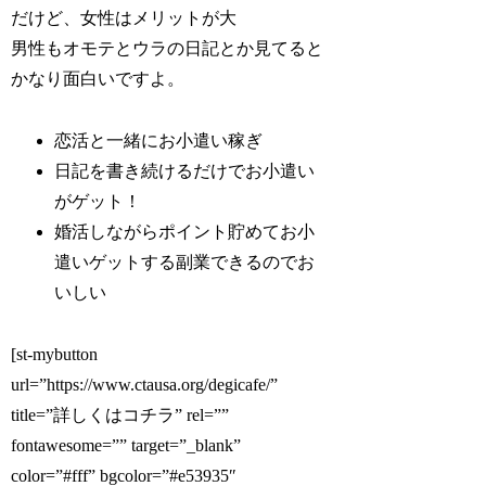
だけど、女性はメリットが大
男性もオモテとウラの日記とか見てると
かなり面白いですよ。
恋活と一緒にお小遣い稼ぎ
日記を書き続けるだけでお小遣い
がゲット！
婚活しながらポイント貯めてお小
遣いゲットする副業できるのでお
いしい
[st-mybutton
url=”https://www.ctausa.org/degicafe/”
title=”詳しくはコチラ” rel=””
fontawesome=”” target=”_blank”
color=”#fff” bgcolor=”#e53935″