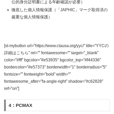
公的身分証明書による年齢確認が必要）
徹底した個人情報保護（「JAPHIC」マーク取得済の
厳重な個人情報保護）
[st-mybutton url=”https://www.ctausa.org/yyc/” title=”YYCの
詳細はこちら” rel=”” fontawesome=”” target=”_blank”
color=”#fff” bgcolor=”#e53935″ bgcolor_top=”#f44336″
bordercolor=”#e57373″ borderwidth=”1″ borderradius=”5″
fontsize=”” fontweight=”bold” width=””
fontawesome_after=”fa-angle-right” shadow=”#c62828″
ref=”on”]
4：PCMAX