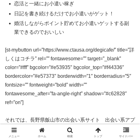
恋活と一緒にお小遣い稼ぎ
日記を書き続けるだけでお小遣いがゲット！
婚活しながらポイント貯めてお小遣いゲットする副
業できるのでおいしい
[st-mybutton url=”https://www.ctausa.org/degicafe/” title=”詳
しくはコチラ” rel=”” fontawesome=”” target=”_blank”
color=”#fff” bgcolor=”#e53935″ bgcolor_top=”#f44336″
bordercolor=”#e57373″ borderwidth=”1″ borderradius=”5″
fontsize=”” fontweight=”bold” width=””
fontawesome_after=”fa-angle-right” shadow=”#c62828″
ref=”on”]
それでは、長野県飯山市の出会い系サイト 出会い系アプ
リを実際に使ってみた感想などを解説します。
メニュー
ホーム
検索
トップ
サイドバー