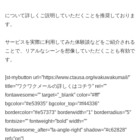
について詳しくご説明していただくことを推奨しておりま
す。
サービスを実際に利用してみた体験談などをご紹介される
ことで、リアルなシーンを想像していただくことも有効で
す。
[st-mybutton url=”https://www.ctausa.org/wakuwakumail/”
title=”ワクワクメールの詳しくはコチラ” rel=””
fontawesome=”” target=”_blank” color=”#fff”
bgcolor=”#e53935″ bgcolor_top=”#f44336″
bordercolor=”#e57373″ borderwidth=”1″ borderradius=”5″
fontsize=”” fontweight=”bold” width=””
fontawesome_after=”fa-angle-right” shadow=”#c62828″
ref=”on”]