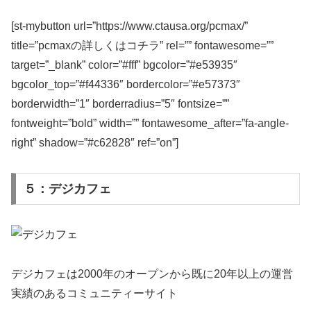
[st-mybutton url=”https://www.ctausa.org/pcmax/”
title=”pcmaxの詳しくはコチラ” rel=”” fontawesome=””
target=”_blank” color=”#fff” bgcolor=”#e53935″
bgcolor_top=”#f44336″ bordercolor=”#e57373″
borderwidth=”1″ borderradius=”5″ fontsize=””
fontweight=”bold” width=”” fontawesome_after=”fa-angle-
right” shadow=”#c62828″ ref=”on”]
５：デジカフェ
デジカフェは2000年のオープンから既に20年以上の運営
実績のあるコミュニティーサイト