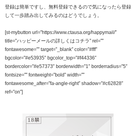
登録は簡単ですし、無料登録できるので気になったら登録
して一歩踏み出してみるのはどうでしょう。
[st-mybutton url=”https://www.ctausa.org/happymail/”
title=”ハッピーメールの詳しくはコチラ” rel=””
fontawesome=”” target=”_blank” color=”#fff”
bgcolor=”#e53935″ bgcolor_top=”#f44336″
bordercolor=”#e57373″ borderwidth=”1″ borderradius=”5″
fontsize=”” fontweight=”bold” width=””
fontawesome_after=”fa-angle-right” shadow=”#c62828″
ref=”on”]