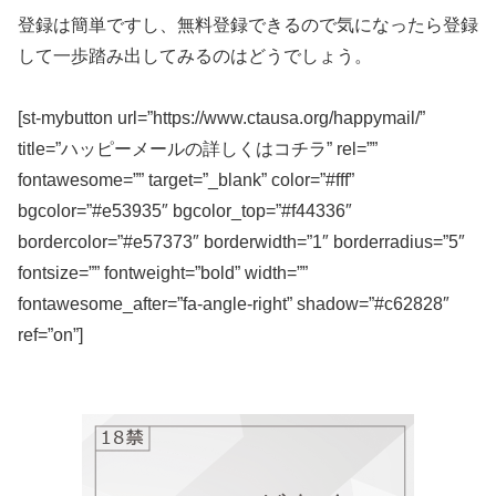
登録は簡単ですし、無料登録できるので気になったら登録
して一歩踏み出してみるのはどうでしょう。
[st-mybutton url=”https://www.ctausa.org/happymail/”
title=”ハッピーメールの詳しくはコチラ” rel=””
fontawesome=”” target=”_blank” color=”#fff”
bgcolor=”#e53935″ bgcolor_top=”#f44336″
bordercolor=”#e57373″ borderwidth=”1″ borderradius=”5″
fontsize=”” fontweight=”bold” width=””
fontawesome_after=”fa-angle-right” shadow=”#c62828″
ref=”on”]