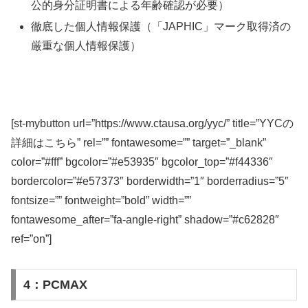
公的身分証明書による年齢確認が必要）
徹底した個人情報保護（「JAPHIC」マーク取得済の
厳重な個人情報保護）
[st-mybutton url=”https://www.ctausa.org/yyc/” title=”YYCの
詳細はこちら” rel=”” fontawesome=”” target=”_blank”
color=”#fff” bgcolor=”#e53935″ bgcolor_top=”#f44336″
bordercolor=”#e57373″ borderwidth=”1″ borderradius=”5″
fontsize=”” fontweight=”bold” width=””
fontawesome_after=”fa-angle-right” shadow=”#c62828″
ref=”on”]
4：PCMAX