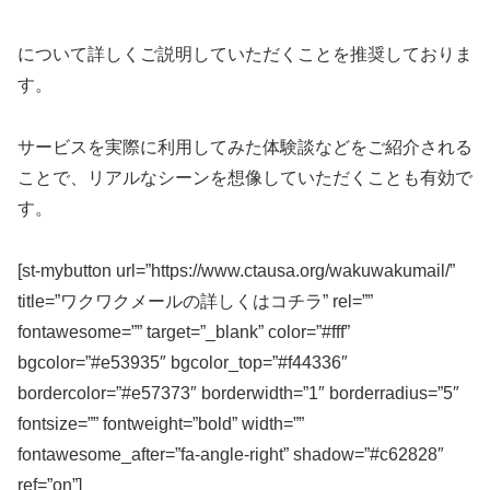
について詳しくご説明していただくことを推奨しておりま
す。
サービスを実際に利用してみた体験談などをご紹介される
ことで、リアルなシーンを想像していただくことも有効で
す。
[st-mybutton url=”https://www.ctausa.org/wakuwakumail/”
title=”ワクワクメールの詳しくはコチラ” rel=””
fontawesome=”” target=”_blank” color=”#fff”
bgcolor=”#e53935″ bgcolor_top=”#f44336″
bordercolor=”#e57373″ borderwidth=”1″ borderradius=”5″
fontsize=”” fontweight=”bold” width=””
fontawesome_after=”fa-angle-right” shadow=”#c62828″
ref=”on”]