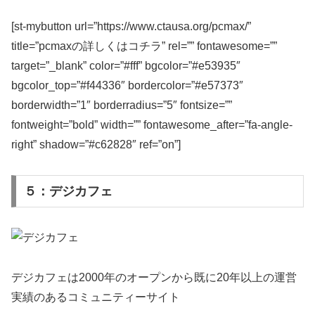
[st-mybutton url=”https://www.ctausa.org/pcmax/”
title=”pcmaxの詳しくはコチラ” rel=”” fontawesome=””
target=”_blank” color=”#fff” bgcolor=”#e53935″
bgcolor_top=”#f44336″ bordercolor=”#e57373″
borderwidth=”1″ borderradius=”5″ fontsize=””
fontweight=”bold” width=”” fontawesome_after=”fa-angle-
right” shadow=”#c62828″ ref=”on”]
５：デジカフェ
デジカフェは2000年のオープンから既に20年以上の運営
実績のあるコミュニティーサイト