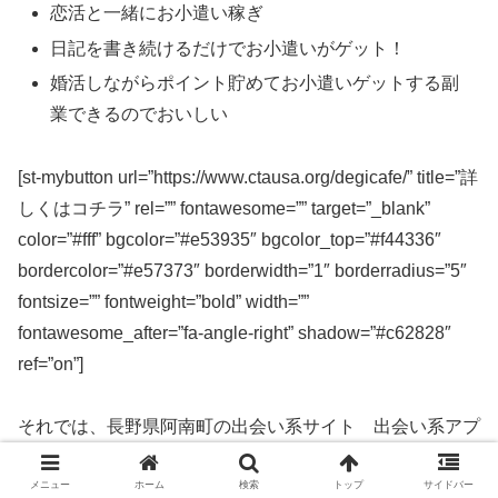
恋活と一緒にお小遣い稼ぎ
日記を書き続けるだけでお小遣いがゲット！
婚活しながらポイント貯めてお小遣いゲットする副
業できるのでおいしい
[st-mybutton url=”https://www.ctausa.org/degicafe/” title=”詳
しくはコチラ” rel=”” fontawesome=”” target=”_blank”
color=”#fff” bgcolor=”#e53935″ bgcolor_top=”#f44336″
bordercolor=”#e57373″ borderwidth=”1″ borderradius=”5″
fontsize=”” fontweight=”bold” width=””
fontawesome_after=”fa-angle-right” shadow=”#c62828″
ref=”on”]
それでは、長野県阿南町の出会い系サイト 出会い系アプ
リを実際に使ってみた感想などを解説します。
メニュー
ホーム
検索
トップ
サイドバー