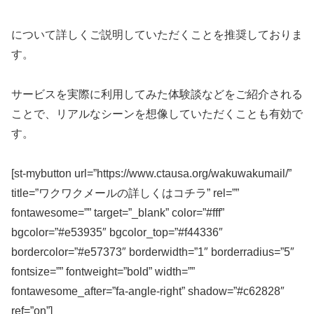
について詳しくご説明していただくことを推奨しておりま
す。
サービスを実際に利用してみた体験談などをご紹介される
ことで、リアルなシーンを想像していただくことも有効で
す。
[st-mybutton url=”https://www.ctausa.org/wakuwakumail/”
title=”ワクワクメールの詳しくはコチラ” rel=””
fontawesome=”” target=”_blank” color=”#fff”
bgcolor=”#e53935″ bgcolor_top=”#f44336″
bordercolor=”#e57373″ borderwidth=”1″ borderradius=”5″
fontsize=”” fontweight=”bold” width=””
fontawesome_after=”fa-angle-right” shadow=”#c62828″
ref=”on”]