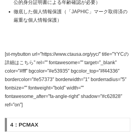
公的身分証明書による年齢確認が必要）
徹底した個人情報保護（「JAPHIC」マーク取得済の
厳重な個人情報保護）
[st-mybutton url=”https://www.ctausa.org/yyc/” title=”YYCの
詳細はこちら” rel=”” fontawesome=”” target=”_blank”
color=”#fff” bgcolor=”#e53935″ bgcolor_top=”#f44336″
bordercolor=”#e57373″ borderwidth=”1″ borderradius=”5″
fontsize=”” fontweight=”bold” width=””
fontawesome_after=”fa-angle-right” shadow=”#c62828″
ref=”on”]
4：PCMAX