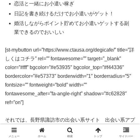
恋活と一緒にお小遣い稼ぎ
日記を書き続けるだけでお小遣いがゲット！
婚活しながらポイント貯めてお小遣いゲットする副
業できるのでおいしい
[st-mybutton url=”https://www.ctausa.org/degicafe/” title=”詳
しくはコチラ” rel=”” fontawesome=”” target=”_blank”
color=”#fff” bgcolor=”#e53935″ bgcolor_top=”#f44336″
bordercolor=”#e57373″ borderwidth=”1″ borderradius=”5″
fontsize=”” fontweight=”bold” width=””
fontawesome_after=”fa-angle-right” shadow=”#c62828″
ref=”on”]
それでは、長野県諏訪市の出会い系サイト 出会い系アプ
リを実際に使ってみた感想などを解説します。
メニュー
ホーム
検索
トップ
サイドバー