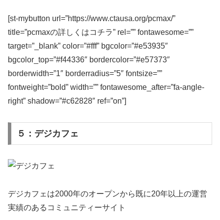
[st-mybutton url=”https://www.ctausa.org/pcmax/”
title=”pcmaxの詳しくはコチラ” rel=”” fontawesome=””
target=”_blank” color=”#fff” bgcolor=”#e53935″
bgcolor_top=”#f44336″ bordercolor=”#e57373″
borderwidth=”1″ borderradius=”5″ fontsize=””
fontweight=”bold” width=”” fontawesome_after=”fa-angle-
right” shadow=”#c62828″ ref=”on”]
５：デジカフェ
デジカフェは2000年のオープンから既に20年以上の運営
実績のあるコミュニティーサイト