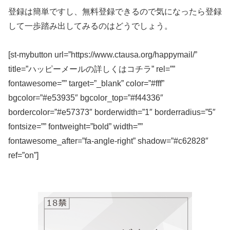
登録は簡単ですし、無料登録できるので気になったら登録
して一歩踏み出してみるのはどうでしょう。
[st-mybutton url=”https://www.ctausa.org/happymail/”
title=”ハッピーメールの詳しくはコチラ” rel=””
fontawesome=”” target=”_blank” color=”#fff”
bgcolor=”#e53935″ bgcolor_top=”#f44336″
bordercolor=”#e57373″ borderwidth=”1″ borderradius=”5″
fontsize=”” fontweight=”bold” width=””
fontawesome_after=”fa-angle-right” shadow=”#c62828″
ref=”on”]