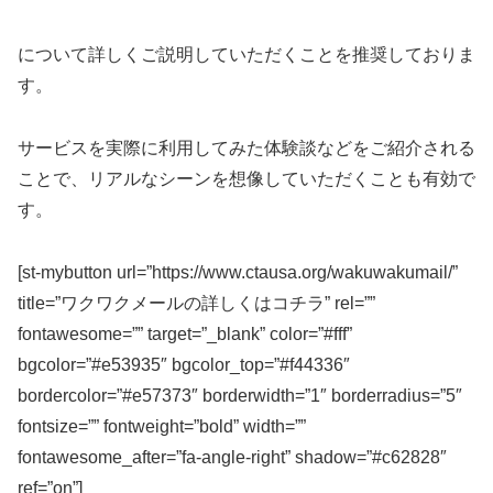
について詳しくご説明していただくことを推奨しておりま
す。
サービスを実際に利用してみた体験談などをご紹介される
ことで、リアルなシーンを想像していただくことも有効で
す。
[st-mybutton url=”https://www.ctausa.org/wakuwakumail/”
title=”ワクワクメールの詳しくはコチラ” rel=””
fontawesome=”” target=”_blank” color=”#fff”
bgcolor=”#e53935″ bgcolor_top=”#f44336″
bordercolor=”#e57373″ borderwidth=”1″ borderradius=”5″
fontsize=”” fontweight=”bold” width=””
fontawesome_after=”fa-angle-right” shadow=”#c62828″
ref=”on”]