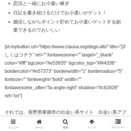
恋活と一緒にお小遣い稼ぎ
日記を書き続けるだけでお小遣いがゲット！
婚活しながらポイント貯めてお小遣いゲットする副
業できるのでおいしい
[st-mybutton url=”https://www.ctausa.org/degicafe/” title=”詳
しくはコチラ” rel=”” fontawesome=”” target=”_blank”
color=”#fff” bgcolor=”#e53935″ bgcolor_top=”#f44336″
bordercolor=”#e57373″ borderwidth=”1″ borderradius=”5″
fontsize=”” fontweight=”bold” width=””
fontawesome_after=”fa-angle-right” shadow=”#c62828″
ref=”on”]
それでは、長野県東御市の出会い系サイト 出会い系アプ
リを実際に使ってみた感想などを解説します。
メニュー
ホーム
検索
トップ
サイドバー