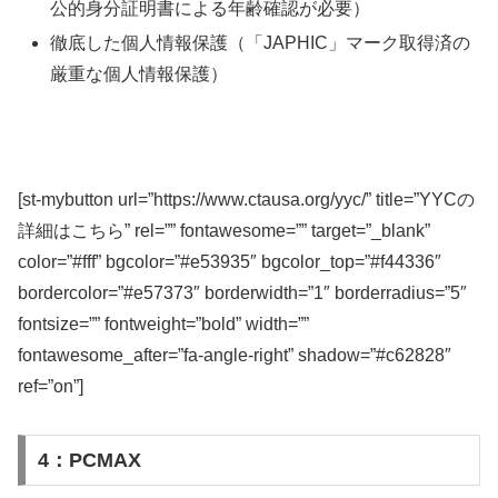
公的身分証明書による年齢確認が必要）
徹底した個人情報保護（「JAPHIC」マーク取得済の
厳重な個人情報保護）
[st-mybutton url=”https://www.ctausa.org/yyc/” title=”YYCの
詳細はこちら” rel=”” fontawesome=”” target=”_blank”
color=”#fff” bgcolor=”#e53935″ bgcolor_top=”#f44336″
bordercolor=”#e57373″ borderwidth=”1″ borderradius=”5″
fontsize=”” fontweight=”bold” width=””
fontawesome_after=”fa-angle-right” shadow=”#c62828″
ref=”on”]
4：PCMAX