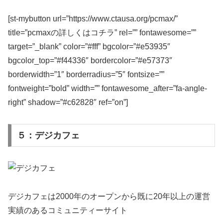
[st-mybutton url=”https://www.ctausa.org/pcmax/”
title=”pcmaxの詳しくはコチラ” rel=”” fontawesome=””
target=”_blank” color=”#fff” bgcolor=”#e53935″
bgcolor_top=”#f44336″ bordercolor=”#e57373″
borderwidth=”1″ borderradius=”5″ fontsize=””
fontweight=”bold” width=”” fontawesome_after=”fa-angle-
right” shadow=”#c62828″ ref=”on”]
５：デジカフェ
デジカフェは2000年のオープンから既に20年以上の運営
実績のあるコミュニティーサイト