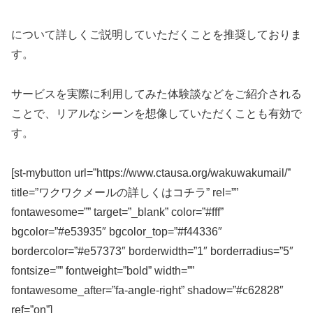
について詳しくご説明していただくことを推奨しておりま
す。
サービスを実際に利用してみた体験談などをご紹介される
ことで、リアルなシーンを想像していただくことも有効で
す。
[st-mybutton url=”https://www.ctausa.org/wakuwakumail/”
title=”ワクワクメールの詳しくはコチラ” rel=””
fontawesome=”” target=”_blank” color=”#fff”
bgcolor=”#e53935″ bgcolor_top=”#f44336″
bordercolor=”#e57373″ borderwidth=”1″ borderradius=”5″
fontsize=”” fontweight=”bold” width=””
fontawesome_after=”fa-angle-right” shadow=”#c62828″
ref=”on”]