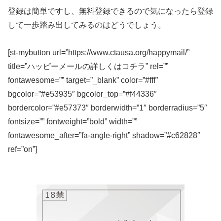
登録は簡単ですし、無料登録できるので気になったら登録
して一歩踏み出してみるのはどうでしょう。
[st-mybutton url=”https://www.ctausa.org/happymail/”
title=”ハッピーメールの詳しくはコチラ” rel=””
fontawesome=”” target=”_blank” color=”#fff”
bgcolor=”#e53935″ bgcolor_top=”#f44336″
bordercolor=”#e57373″ borderwidth=”1″ borderradius=”5″
fontsize=”” fontweight=”bold” width=””
fontawesome_after=”fa-angle-right” shadow=”#c62828″
ref=”on”]