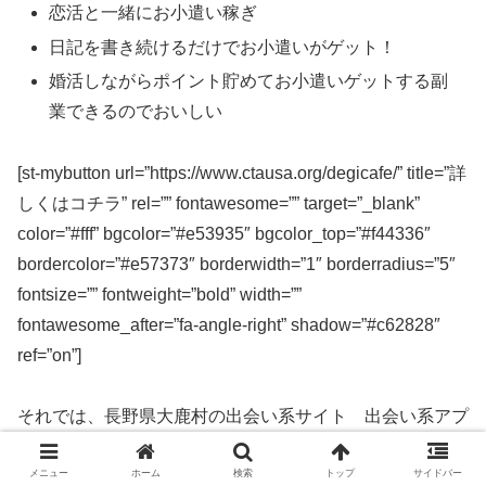
恋活と一緒にお小遣い稼ぎ
日記を書き続けるだけでお小遣いがゲット！
婚活しながらポイント貯めてお小遣いゲットする副
業できるのでおいしい
[st-mybutton url=”https://www.ctausa.org/degicafe/” title=”詳
しくはコチラ” rel=”” fontawesome=”” target=”_blank”
color=”#fff” bgcolor=”#e53935″ bgcolor_top=”#f44336″
bordercolor=”#e57373″ borderwidth=”1″ borderradius=”5″
fontsize=”” fontweight=”bold” width=””
fontawesome_after=”fa-angle-right” shadow=”#c62828″
ref=”on”]
それでは、長野県大鹿村の出会い系サイト 出会い系アプ
リを実際に使ってみた感想などを解説します。
メニュー
ホーム
検索
トップ
サイドバー