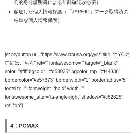
公的身分証明書による年齢確認が必要）
徹底した個人情報保護（「JAPHIC」マーク取得済の
厳重な個人情報保護）
[st-mybutton url=”https://www.ctausa.org/yyc/” title=”YYCの
詳細はこちら” rel=”” fontawesome=”” target=”_blank”
color=”#fff” bgcolor=”#e53935″ bgcolor_top=”#f44336″
bordercolor=”#e57373″ borderwidth=”1″ borderradius=”5″
fontsize=”” fontweight=”bold” width=””
fontawesome_after=”fa-angle-right” shadow=”#c62828″
ref=”on”]
4：PCMAX