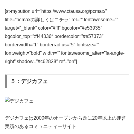
[st-mybutton url=”https://www.ctausa.org/pcmax/”
title=”pcmaxの詳しくはコチラ” rel=”” fontawesome=””
target=”_blank” color=”#fff” bgcolor=”#e53935″
bgcolor_top=”#f44336″ bordercolor=”#e57373″
borderwidth=”1″ borderradius=”5″ fontsize=””
fontweight=”bold” width=”” fontawesome_after=”fa-angle-
right” shadow=”#c62828″ ref=”on”]
５：デジカフェ
デジカフェは2000年のオープンから既に20年以上の運営
実績のあるコミュニティーサイト