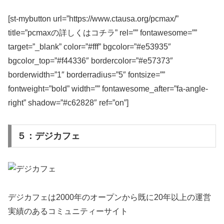
[st-mybutton url=”https://www.ctausa.org/pcmax/”
title=”pcmaxの詳しくはコチラ” rel=”” fontawesome=””
target=”_blank” color=”#fff” bgcolor=”#e53935″
bgcolor_top=”#f44336″ bordercolor=”#e57373″
borderwidth=”1″ borderradius=”5″ fontsize=””
fontweight=”bold” width=”” fontawesome_after=”fa-angle-
right” shadow=”#c62828″ ref=”on”]
５：デジカフェ
デジカフェは2000年のオープンから既に20年以上の運営
実績のあるコミュニティーサイト