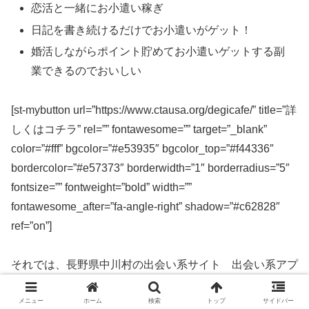
恋活と一緒にお小遣い稼ぎ
日記を書き続けるだけでお小遣いがゲット！
婚活しながらポイント貯めてお小遣いゲットする副
業できるのでおいしい
[st-mybutton url=”https://www.ctausa.org/degicafe/” title=”詳
しくはコチラ” rel=”” fontawesome=”” target=”_blank”
color=”#fff” bgcolor=”#e53935″ bgcolor_top=”#f44336″
bordercolor=”#e57373″ borderwidth=”1″ borderradius=”5″
fontsize=”” fontweight=”bold” width=””
fontawesome_after=”fa-angle-right” shadow=”#c62828″
ref=”on”]
それでは、長野県中川村の出会い系サイト 出会い系アプ
リを実際に使ってみた感想などを解説します。
メニュー
ホーム
検索
トップ
サイドバー