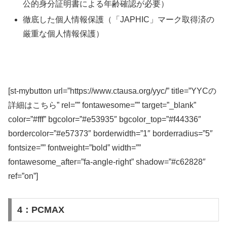
公的身分証明書による年齢確認が必要）
徹底した個人情報保護（「JAPHIC」マーク取得済の
厳重な個人情報保護）
[st-mybutton url=”https://www.ctausa.org/yyc/” title=”YYCの
詳細はこちら” rel=”” fontawesome=”” target=”_blank”
color=”#fff” bgcolor=”#e53935″ bgcolor_top=”#f44336″
bordercolor=”#e57373″ borderwidth=”1″ borderradius=”5″
fontsize=”” fontweight=”bold” width=””
fontawesome_after=”fa-angle-right” shadow=”#c62828″
ref=”on”]
4：PCMAX