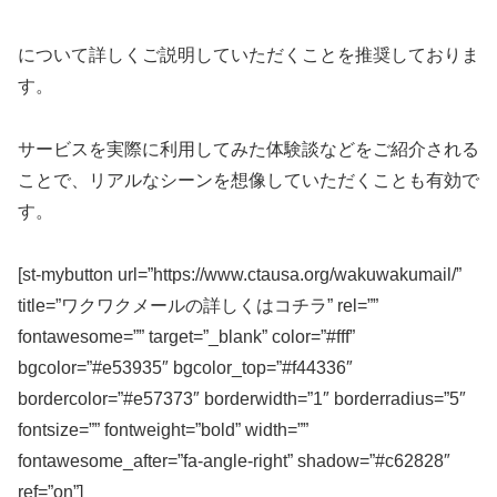
について詳しくご説明していただくことを推奨しておりま
す。
サービスを実際に利用してみた体験談などをご紹介される
ことで、リアルなシーンを想像していただくことも有効で
す。
[st-mybutton url=”https://www.ctausa.org/wakuwakumail/”
title=”ワクワクメールの詳しくはコチラ” rel=””
fontawesome=”” target=”_blank” color=”#fff”
bgcolor=”#e53935″ bgcolor_top=”#f44336″
bordercolor=”#e57373″ borderwidth=”1″ borderradius=”5″
fontsize=”” fontweight=”bold” width=””
fontawesome_after=”fa-angle-right” shadow=”#c62828″
ref=”on”]