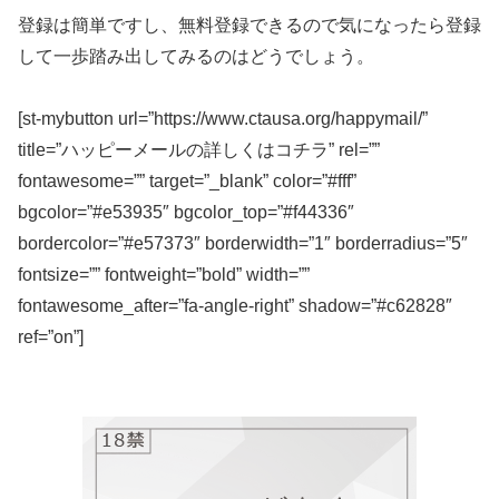
登録は簡単ですし、無料登録できるので気になったら登録
して一歩踏み出してみるのはどうでしょう。
[st-mybutton url=”https://www.ctausa.org/happymail/”
title=”ハッピーメールの詳しくはコチラ” rel=””
fontawesome=”” target=”_blank” color=”#fff”
bgcolor=”#e53935″ bgcolor_top=”#f44336″
bordercolor=”#e57373″ borderwidth=”1″ borderradius=”5″
fontsize=”” fontweight=”bold” width=””
fontawesome_after=”fa-angle-right” shadow=”#c62828″
ref=”on”]