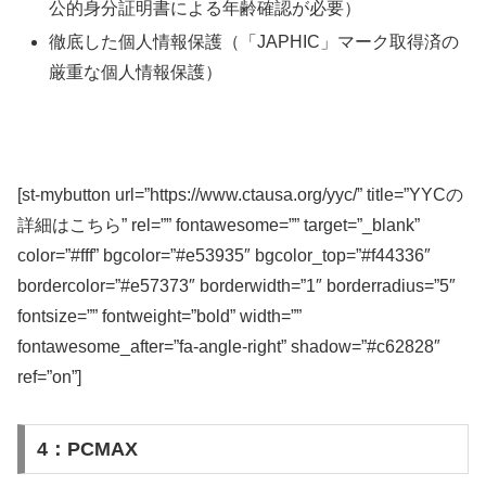
公的身分証明書による年齢確認が必要）
徹底した個人情報保護（「JAPHIC」マーク取得済の
厳重な個人情報保護）
[st-mybutton url=”https://www.ctausa.org/yyc/” title=”YYCの
詳細はこちら” rel=”” fontawesome=”” target=”_blank”
color=”#fff” bgcolor=”#e53935″ bgcolor_top=”#f44336″
bordercolor=”#e57373″ borderwidth=”1″ borderradius=”5″
fontsize=”” fontweight=”bold” width=””
fontawesome_after=”fa-angle-right” shadow=”#c62828″
ref=”on”]
4：PCMAX