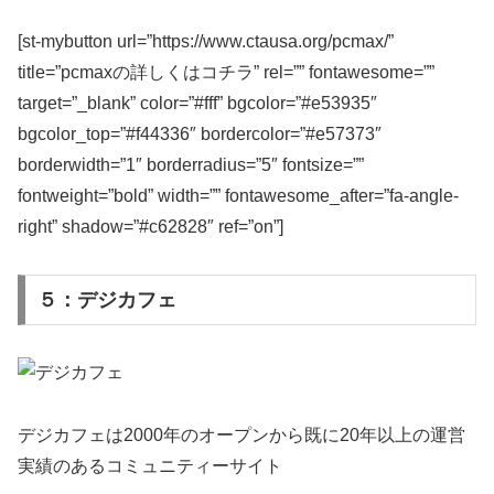
[st-mybutton url=”https://www.ctausa.org/pcmax/”
title=”pcmaxの詳しくはコチラ” rel=”” fontawesome=””
target=”_blank” color=”#fff” bgcolor=”#e53935″
bgcolor_top=”#f44336″ bordercolor=”#e57373″
borderwidth=”1″ borderradius=”5″ fontsize=””
fontweight=”bold” width=”” fontawesome_after=”fa-angle-
right” shadow=”#c62828″ ref=”on”]
５：デジカフェ
デジカフェは2000年のオープンから既に20年以上の運営
実績のあるコミュニティーサイト