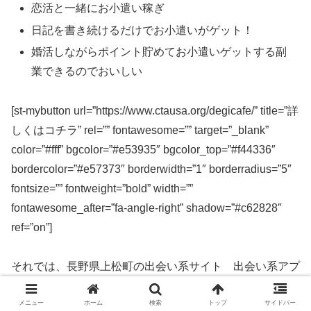
恋活と一緒にお小遣い稼ぎ
日記を書き続けるだけでお小遣いがゲット！
婚活しながらポイント貯めてお小遣いゲットする副
業できるのでおいしい
[st-mybutton url=”https://www.ctausa.org/degicafe/” title=”詳
しくはコチラ” rel=”” fontawesome=”” target=”_blank”
color=”#fff” bgcolor=”#e53935″ bgcolor_top=”#f44336″
bordercolor=”#e57373″ borderwidth=”1″ borderradius=”5″
fontsize=”” fontweight=”bold” width=””
fontawesome_after=”fa-angle-right” shadow=”#c62828″
ref=”on”]
それでは、長野県上松町の出会い系サイト 出会い系アプ
リを実際に使ってみた感想などを解説します。
メニュー
ホーム
検索
トップ
サイドバー