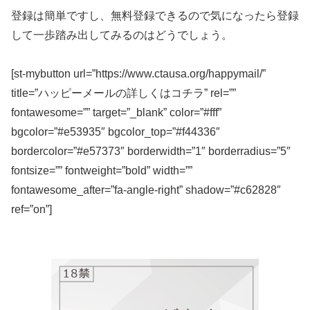
登録は簡単ですし、無料登録できるので気になったら登録
して一歩踏み出してみるのはどうでしょう。
[st-mybutton url=”https://www.ctausa.org/happymail/”
title=”ハッピーメールの詳しくはコチラ” rel=””
fontawesome=”” target=”_blank” color=”#fff”
bgcolor=”#e53935″ bgcolor_top=”#f44336″
bordercolor=”#e57373″ borderwidth=”1″ borderradius=”5″
fontsize=”” fontweight=”bold” width=””
fontawesome_after=”fa-angle-right” shadow=”#c62828″
ref=”on”]