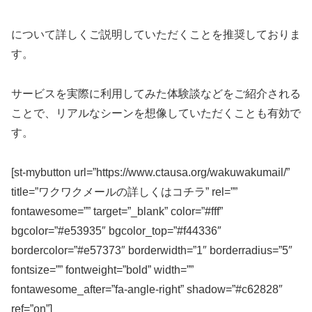
について詳しくご説明していただくことを推奨しておりま
す。
サービスを実際に利用してみた体験談などをご紹介される
ことで、リアルなシーンを想像していただくことも有効で
す。
[st-mybutton url=”https://www.ctausa.org/wakuwakumail/”
title=”ワクワクメールの詳しくはコチラ” rel=””
fontawesome=”” target=”_blank” color=”#fff”
bgcolor=”#e53935″ bgcolor_top=”#f44336″
bordercolor=”#e57373″ borderwidth=”1″ borderradius=”5″
fontsize=”” fontweight=”bold” width=””
fontawesome_after=”fa-angle-right” shadow=”#c62828″
ref=”on”]