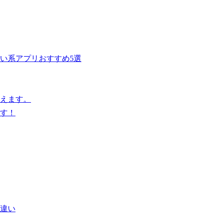
い系アプリおすすめ5選
らえます。
す！
違い