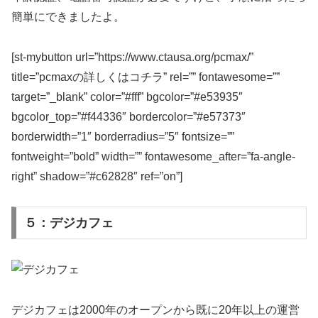
簡単にできましたよ。
[st-mybutton url=”https://www.ctausa.org/pcmax/”
title=”pcmaxの詳しくはコチラ” rel=”” fontawesome=””
target=”_blank” color=”#fff” bgcolor=”#e53935″
bgcolor_top=”#f44336″ bordercolor=”#e57373″
borderwidth=”1″ borderradius=”5″ fontsize=””
fontweight=”bold” width=”” fontawesome_after=”fa-angle-
right” shadow=”#c62828″ ref=”on”]
５：デジカフェ
デジカフェは2000年のオープンから既に20年以上の運営