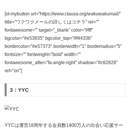
[st-mybutton url=”https://www.ctausa.org/wakuwakumail/”
title=”ワクワクメールの詳しくはコチラ” rel=””
fontawesome=”” target=”_blank” color=”#fff”
bgcolor=”#e53935″ bgcolor_top=”#f44336″
bordercolor=”#e57373″ borderwidth=”1″ borderradius=”5″
fontsize=”” fontweight=”bold” width=””
fontawesome_after=”fa-angle-right” shadow=”#c62828″
ref=”on”]
3：YYC
YYCは運営18周年する会員数1400万人の出会い応援サー