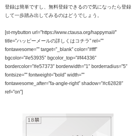
登録は簡単ですし、無料登録できるので気になったら登録
して一歩踏み出してみるのはどうでしょう。
[st-mybutton url=”https://www.ctausa.org/happymail/”
title=”ハッピーメールの詳しくはコチラ” rel=””
fontawesome=”” target=”_blank” color=”#fff”
bgcolor=”#e53935″ bgcolor_top=”#f44336″
bordercolor=”#e57373″ borderwidth=”1″ borderradius=”5″
fontsize=”” fontweight=”bold” width=””
fontawesome_after=”fa-angle-right” shadow=”#c62828″
ref=”on”]