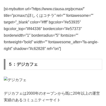
[st-mybutton url=”https://www.ctausa.org/pcmax/”
title=”pcmaxの詳しくはコチラ” rel=”” fontawesome=””
target=”_blank” color=”#fff” bgcolor=”#e53935″
bgcolor_top=”#f44336″ bordercolor=”#e57373″
borderwidth=”1″ borderradius=”5″ fontsize=””
fontweight=”bold” width=”” fontawesome_after=”fa-angle-
right” shadow=”#c62828″ ref=”on”]
５：デジカフェ
デジカフェは2000年のオープンから既に20年以上の運営
実績のあるコミュニティーサイト