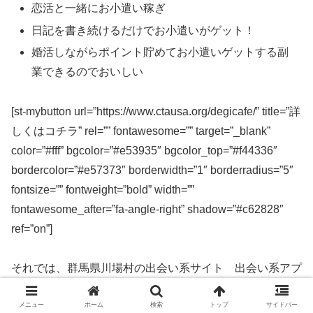
恋活と一緒にお小遣い稼ぎ
日記を書き続けるだけでお小遣いがゲット！
婚活しながらポイント貯めてお小遣いゲットする副
業できるのでおいしい
[st-mybutton url=”https://www.ctausa.org/degicafe/” title=”詳
しくはコチラ” rel=”” fontawesome=”” target=”_blank”
color=”#fff” bgcolor=”#e53935″ bgcolor_top=”#f44336″
bordercolor=”#e57373″ borderwidth=”1″ borderradius=”5″
fontsize=”” fontweight=”bold” width=””
fontawesome_after=”fa-angle-right” shadow=”#c62828″
ref=”on”]
それでは、群馬県川場村の出会い系サイト 出会い系アプ
リを実際に使ってみた感想などを解説します。
メニュー
ホーム
検索
トップ
サイドバー