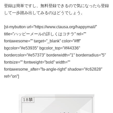
登録は簡単ですし、無料登録できるので気になったら登録
して一歩踏み出してみるのはどうでしょう。
[st-mybutton url=”https://www.ctausa.org/happymail/”
title=”ハッピーメールの詳しくはコチラ” rel=””
fontawesome=”” target=”_blank” color=”#fff”
bgcolor=”#e53935″ bgcolor_top=”#f44336″
bordercolor=”#e57373″ borderwidth=”1″ borderradius=”5″
fontsize=”” fontweight=”bold” width=””
fontawesome_after=”fa-angle-right” shadow=”#c62828″
ref=”on”]