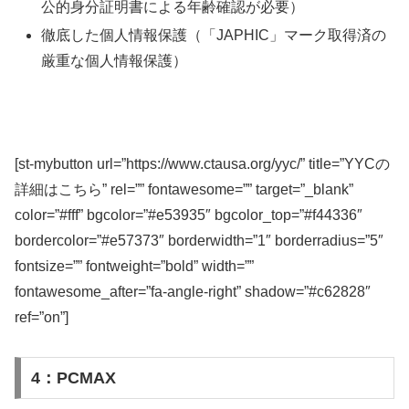
公的身分証明書による年齢確認が必要）
徹底した個人情報保護（「JAPHIC」マーク取得済の
厳重な個人情報保護）
[st-mybutton url=”https://www.ctausa.org/yyc/” title=”YYCの
詳細はこちら” rel=”” fontawesome=”” target=”_blank”
color=”#fff” bgcolor=”#e53935″ bgcolor_top=”#f44336″
bordercolor=”#e57373″ borderwidth=”1″ borderradius=”5″
fontsize=”” fontweight=”bold” width=””
fontawesome_after=”fa-angle-right” shadow=”#c62828″
ref=”on”]
4：PCMAX