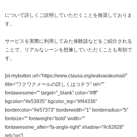
について詳しくご説明していただくことを推奨しておりま
す。
サービスを実際に利用してみた体験談などをご紹介される
ことで、リアルなシーンを想像していただくことも有効で
す。
[st-mybutton url=”https://www.ctausa.org/wakuwakumail/”
title=”ワクワクメールの詳しくはコチラ” rel=””
fontawesome=”” target=”_blank” color=”#fff”
bgcolor=”#e53935″ bgcolor_top=”#f44336″
bordercolor=”#e57373″ borderwidth=”1″ borderradius=”5″
fontsize=”” fontweight=”bold” width=””
fontawesome_after=”fa-angle-right” shadow=”#c62828″
ref=”on”]