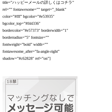
title=”ハッピーメールの詳しくはコチラ”
rel=”” fontawesome=”” target=”_blank”
color=”#fff” bgcolor=”#e53935″
bgcolor_top=”#f44336″
bordercolor=”#e57373″ borderwidth=”1″
borderradius=”5″ fontsize=””
fontweight=”bold” width=””
fontawesome_after=”fa-angle-right”
shadow=”#c62828″ ref=”on”]