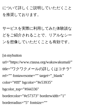
について詳しくご説明していただくこと
を推奨しております。
サービスを実際に利用してみた体験談な
どをご紹介されることで、リアルなシー
ンを想像していただくことも有効です。
[st-mybutton
url=”https://www.ctausa.org/wakuwakumail/”
title=”ワクワクメールの詳しくはコチラ”
rel=”” fontawesome=”” target=”_blank”
color=”#fff” bgcolor=”#e53935″
bgcolor_top=”#f44336″
bordercolor=”#e57373″ borderwidth=”1″
borderradius=”5″ fontsize=””