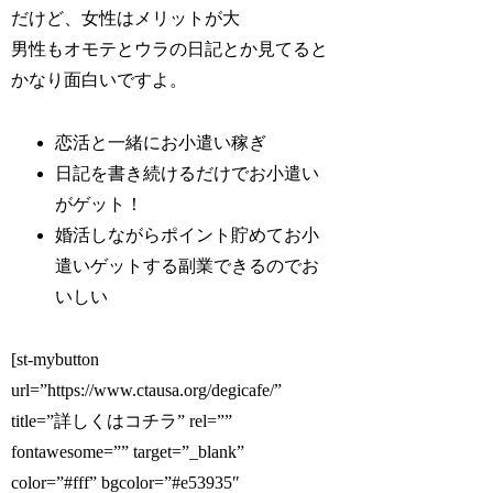
だけど、女性はメリットが大
男性もオモテとウラの日記とか見てると
かなり面白いですよ。
恋活と一緒にお小遣い稼ぎ
日記を書き続けるだけでお小遣い
がゲット！
婚活しながらポイント貯めてお小
遣いゲットする副業できるのでお
いしい
[st-mybutton
url=”https://www.ctausa.org/degicafe/”
title=”詳しくはコチラ” rel=””
fontawesome=”” target=”_blank”
color=”#fff” bgcolor=”#e53935″