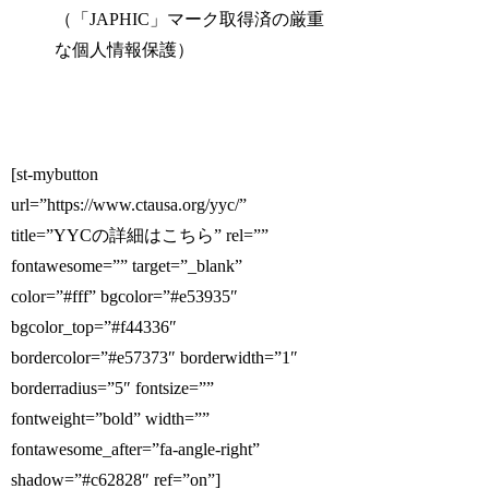
（「JAPHIC」マーク取得済の厳重
な個人情報保護）
[st-mybutton
url=”https://www.ctausa.org/yyc/”
title=”YYCの詳細はこちら” rel=””
fontawesome=”” target=”_blank”
color=”#fff” bgcolor=”#e53935″
bgcolor_top=”#f44336″
bordercolor=”#e57373″ borderwidth=”1″
borderradius=”5″ fontsize=””
fontweight=”bold” width=””
fontawesome_after=”fa-angle-right”
shadow=”#c62828″ ref=”on”]