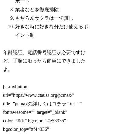
ポート
業者などを徹底排除
もちろんサクラは一切無し
好きな時に好きな分だけ使えるポ
イント制
年齢認証、電話番号認証が必要ですけ
ど、手順に沿ったら簡単にできました
よ。
[st-mybutton
url=”https://www.ctausa.org/pcmax/”
title=”pcmaxの詳しくはコチラ” rel=””
fontawesome=”” target=”_blank”
color=”#fff” bgcolor=”#e53935″
bgcolor_top=”#f44336″