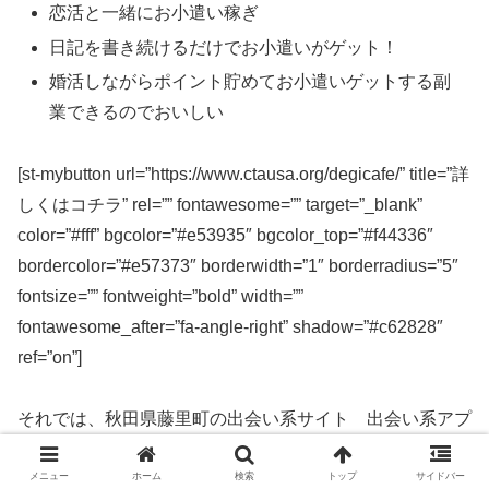
恋活と一緒にお小遣い稼ぎ
日記を書き続けるだけでお小遣いがゲット！
婚活しながらポイント貯めてお小遣いゲットする副
業できるのでおいしい
[st-mybutton url=”https://www.ctausa.org/degicafe/” title=”詳
しくはコチラ” rel=”” fontawesome=”” target=”_blank”
color=”#fff” bgcolor=”#e53935″ bgcolor_top=”#f44336″
bordercolor=”#e57373″ borderwidth=”1″ borderradius=”5″
fontsize=”” fontweight=”bold” width=””
fontawesome_after=”fa-angle-right” shadow=”#c62828″
ref=”on”]
それでは、秋田県藤里町の出会い系サイト 出会い系アプ
リを実際に使ってみた感想などを解説します。
メニュー
ホーム
検索
トップ
サイドバー