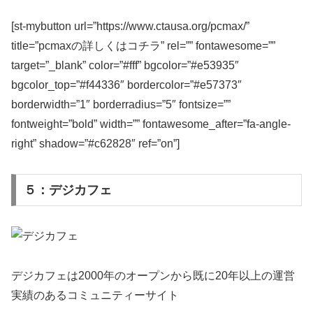
[st-mybutton url=”https://www.ctausa.org/pcmax/”
title=”pcmaxの詳しくはコチラ” rel=”” fontawesome=””
target=”_blank” color=”#fff” bgcolor=”#e53935″
bgcolor_top=”#f44336″ bordercolor=”#e57373″
borderwidth=”1″ borderradius=”5″ fontsize=””
fontweight=”bold” width=”” fontawesome_after=”fa-angle-
right” shadow=”#c62828″ ref=”on”]
５：デジカフェ
デジカフェは2000年のオープンから既に20年以上の運営
実績のあるコミュニティーサイト