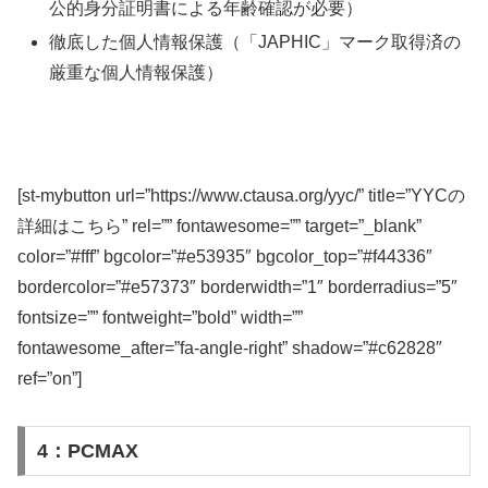
公的身分証明書による年齢確認が必要）
徹底した個人情報保護（「JAPHIC」マーク取得済の
厳重な個人情報保護）
[st-mybutton url=”https://www.ctausa.org/yyc/” title=”YYCの
詳細はこちら” rel=”” fontawesome=”” target=”_blank”
color=”#fff” bgcolor=”#e53935″ bgcolor_top=”#f44336″
bordercolor=”#e57373″ borderwidth=”1″ borderradius=”5″
fontsize=”” fontweight=”bold” width=””
fontawesome_after=”fa-angle-right” shadow=”#c62828″
ref=”on”]
4：PCMAX