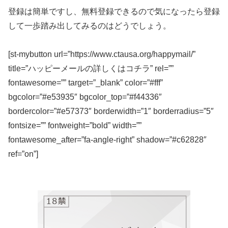
登録は簡単ですし、無料登録できるので気になったら登録
して一歩踏み出してみるのはどうでしょう。
[st-mybutton url=”https://www.ctausa.org/happymail/”
title=”ハッピーメールの詳しくはコチラ” rel=””
fontawesome=”” target=”_blank” color=”#fff”
bgcolor=”#e53935″ bgcolor_top=”#f44336″
bordercolor=”#e57373″ borderwidth=”1″ borderradius=”5″
fontsize=”” fontweight=”bold” width=””
fontawesome_after=”fa-angle-right” shadow=”#c62828″
ref=”on”]