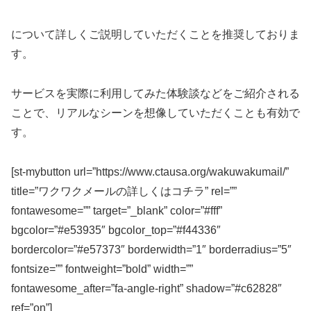
について詳しくご説明していただくことを推奨しておりま
す。
サービスを実際に利用してみた体験談などをご紹介される
ことで、リアルなシーンを想像していただくことも有効で
す。
[st-mybutton url=”https://www.ctausa.org/wakuwakumail/”
title=”ワクワクメールの詳しくはコチラ” rel=””
fontawesome=”” target=”_blank” color=”#fff”
bgcolor=”#e53935″ bgcolor_top=”#f44336″
bordercolor=”#e57373″ borderwidth=”1″ borderradius=”5″
fontsize=”” fontweight=”bold” width=””
fontawesome_after=”fa-angle-right” shadow=”#c62828″
ref=”on”]