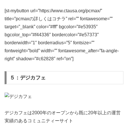
[st-mybutton url=”https://www.ctausa.org/pcmax/”
title=”pcmaxの詳しくはコチラ” rel=”” fontawesome=””
target=”_blank” color=”#fff” bgcolor=”#e53935″
bgcolor_top=”#f44336″ bordercolor=”#e57373″
borderwidth=”1″ borderradius=”5″ fontsize=””
fontweight=”bold” width=”” fontawesome_after=”fa-angle-
right” shadow=”#c62828″ ref=”on”]
５：デジカフェ
デジカフェは2000年のオープンから既に20年以上の運営
実績のあるコミュニティーサイト