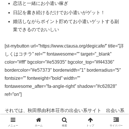
恋活と一緒にお小遣い稼ぎ
日記を書き続けるだけでお小遣いがゲット！
婚活しながらポイント貯めてお小遣いゲットする副
業できるのでおいしい
[st-mybutton url=”https://www.ctausa.org/degicafe/” title=”詳
しくはコチラ” rel=”” fontawesome=”” target=”_blank”
color=”#fff” bgcolor=”#e53935″ bgcolor_top=”#f44336″
bordercolor=”#e57373″ borderwidth=”1″ borderradius=”5″
fontsize=”” fontweight=”bold” width=””
fontawesome_after=”fa-angle-right” shadow=”#c62828″
ref=”on”]
それでは、秋田県由利本荘市の出会い系サイト 出会い系
アプリを実際に使ってみた感想などを解説します。
メニュー
ホーム
検索
トップ
サイドバー