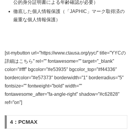
公的身分証明書による年齢確認が必要）
徹底した個人情報保護（「JAPHIC」マーク取得済の
厳重な個人情報保護）
[st-mybutton url=”https://www.ctausa.org/yyc/” title=”YYCの
詳細はこちら” rel=”” fontawesome=”” target=”_blank”
color=”#fff” bgcolor=”#e53935″ bgcolor_top=”#f44336″
bordercolor=”#e57373″ borderwidth=”1″ borderradius=”5″
fontsize=”” fontweight=”bold” width=””
fontawesome_after=”fa-angle-right” shadow=”#c62828″
ref=”on”]
4：PCMAX