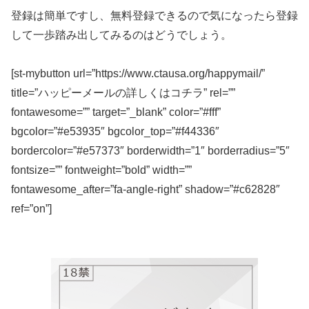
登録は簡単ですし、無料登録できるので気になったら登録
して一歩踏み出してみるのはどうでしょう。
[st-mybutton url=”https://www.ctausa.org/happymail/”
title=”ハッピーメールの詳しくはコチラ” rel=””
fontawesome=”” target=”_blank” color=”#fff”
bgcolor=”#e53935″ bgcolor_top=”#f44336″
bordercolor=”#e57373″ borderwidth=”1″ borderradius=”5″
fontsize=”” fontweight=”bold” width=””
fontawesome_after=”fa-angle-right” shadow=”#c62828″
ref=”on”]