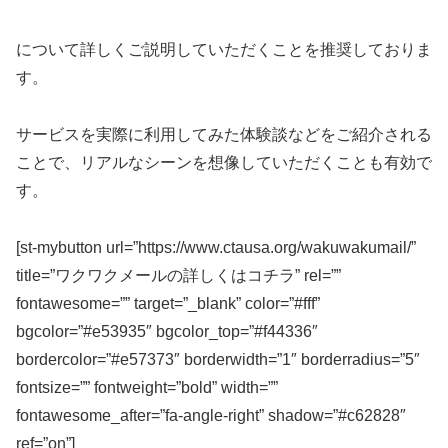
について詳しくご説明していただくことを推奨しておりま
す。
サービスを実際に利用してみた体験談などをご紹介される
ことで、リアルなシーンを想像していただくことも有効で
す。
[st-mybutton url=”https://www.ctausa.org/wakuwakumail/”
title=”ワクワクメールの詳しくはコチラ” rel=””
fontawesome=”” target=”_blank” color=”#fff”
bgcolor=”#e53935″ bgcolor_top=”#f44336″
bordercolor=”#e57373″ borderwidth=”1″ borderradius=”5″
fontsize=”” fontweight=”bold” width=””
fontawesome_after=”fa-angle-right” shadow=”#c62828″
ref=”on”]