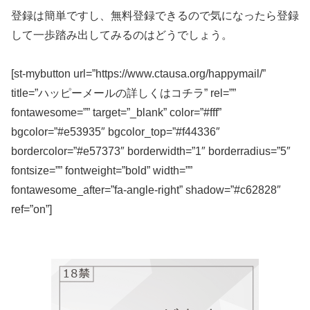
登録は簡単ですし、無料登録できるので気になったら登録
して一歩踏み出してみるのはどうでしょう。
[st-mybutton url=”https://www.ctausa.org/happymail/”
title=”ハッピーメールの詳しくはコチラ” rel=””
fontawesome=”” target=”_blank” color=”#fff”
bgcolor=”#e53935″ bgcolor_top=”#f44336″
bordercolor=”#e57373″ borderwidth=”1″ borderradius=”5″
fontsize=”” fontweight=”bold” width=””
fontawesome_after=”fa-angle-right” shadow=”#c62828″
ref=”on”]