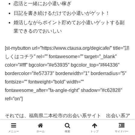
恋活と一緒にお小遣い稼ぎ
日記を書き続けるだけでお小遣いがゲット！
婚活しながらポイント貯めてお小遣いゲットする副
業できるのでおいしい
[st-mybutton url=”https://www.ctausa.org/degicafe/” title=”詳
しくはコチラ” rel=”” fontawesome=”” target=”_blank”
color=”#fff” bgcolor=”#e53935″ bgcolor_top=”#f44336″
bordercolor=”#e57373″ borderwidth=”1″ borderradius=”5″
fontsize=”” fontweight=”bold” width=””
fontawesome_after=”fa-angle-right” shadow=”#c62828″
ref=”on”]
それでは、福島県二本松市の出会い系サイト 出会い系ア
プリを実際に使ってみた感想などを解説します。
メニュー
ホーム
検索
トップ
サイドバー