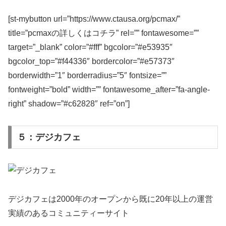
[st-mybutton url=”https://www.ctausa.org/pcmax/”
title=”pcmaxの詳しくはコチラ” rel=”” fontawesome=””
target=”_blank” color=”#fff” bgcolor=”#e53935″
bgcolor_top=”#f44336″ bordercolor=”#e57373″
borderwidth=”1″ borderradius=”5″ fontsize=””
fontweight=”bold” width=”” fontawesome_after=”fa-angle-
right” shadow=”#c62828″ ref=”on”]
５：デジカフェ
デジカフェは2000年のオープンから既に20年以上の運営
実績のあるコミュニティーサイト