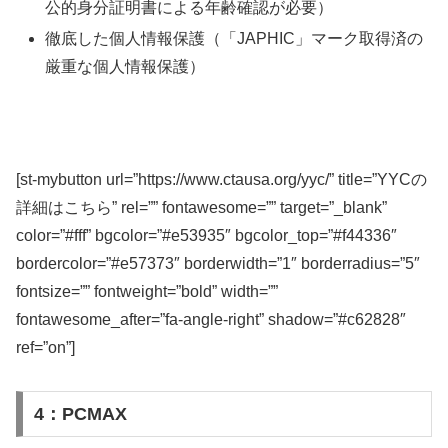
公的身分証明書による年齢確認が必要）
徹底した個人情報保護（「JAPHIC」マーク取得済の
厳重な個人情報保護）
[st-mybutton url=”https://www.ctausa.org/yyc/” title=”YYCの
詳細はこちら” rel=”” fontawesome=”” target=”_blank”
color=”#fff” bgcolor=”#e53935″ bgcolor_top=”#f44336″
bordercolor=”#e57373″ borderwidth=”1″ borderradius=”5″
fontsize=”” fontweight=”bold” width=””
fontawesome_after=”fa-angle-right” shadow=”#c62828″
ref=”on”]
4：PCMAX