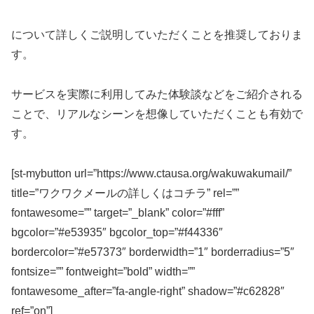
について詳しくご説明していただくことを推奨しておりま
す。
サービスを実際に利用してみた体験談などをご紹介される
ことで、リアルなシーンを想像していただくことも有効で
す。
[st-mybutton url=”https://www.ctausa.org/wakuwakumail/”
title=”ワクワクメールの詳しくはコチラ” rel=””
fontawesome=”” target=”_blank” color=”#fff”
bgcolor=”#e53935″ bgcolor_top=”#f44336″
bordercolor=”#e57373″ borderwidth=”1″ borderradius=”5″
fontsize=”” fontweight=”bold” width=””
fontawesome_after=”fa-angle-right” shadow=”#c62828″
ref=”on”]