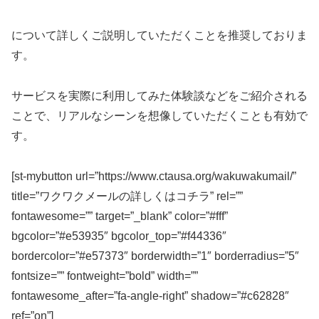
について詳しくご説明していただくことを推奨しておりま
す。
サービスを実際に利用してみた体験談などをご紹介される
ことで、リアルなシーンを想像していただくことも有効で
す。
[st-mybutton url=”https://www.ctausa.org/wakuwakumail/”
title=”ワクワクメールの詳しくはコチラ” rel=””
fontawesome=”” target=”_blank” color=”#fff”
bgcolor=”#e53935″ bgcolor_top=”#f44336″
bordercolor=”#e57373″ borderwidth=”1″ borderradius=”5″
fontsize=”” fontweight=”bold” width=””
fontawesome_after=”fa-angle-right” shadow=”#c62828″
ref=”on”]