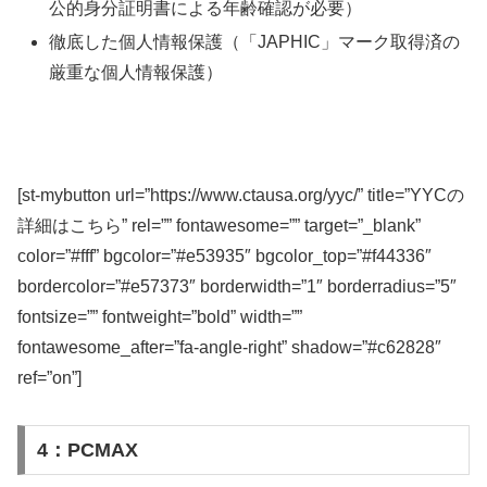
公的身分証明書による年齢確認が必要）
徹底した個人情報保護（「JAPHIC」マーク取得済の
厳重な個人情報保護）
[st-mybutton url=”https://www.ctausa.org/yyc/” title=”YYCの
詳細はこちら” rel=”” fontawesome=”” target=”_blank”
color=”#fff” bgcolor=”#e53935″ bgcolor_top=”#f44336″
bordercolor=”#e57373″ borderwidth=”1″ borderradius=”5″
fontsize=”” fontweight=”bold” width=””
fontawesome_after=”fa-angle-right” shadow=”#c62828″
ref=”on”]
4：PCMAX