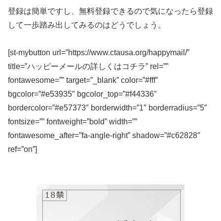
登録は簡単ですし、無料登録できるので気になったら登録
して一歩踏み出してみるのはどうでしょう。
[st-mybutton url=”https://www.ctausa.org/happymail/”
title=”ハッピーメールの詳しくはコチラ” rel=””
fontawesome=”” target=”_blank” color=”#fff”
bgcolor=”#e53935″ bgcolor_top=”#f44336″
bordercolor=”#e57373″ borderwidth=”1″ borderradius=”5″
fontsize=”” fontweight=”bold” width=””
fontawesome_after=”fa-angle-right” shadow=”#c62828″
ref=”on”]