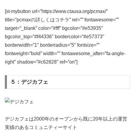
[st-mybutton url=”https://www.ctausa.org/pcmax/”
title=”pcmaxの詳しくはコチラ” rel=”” fontawesome=””
target=”_blank” color=”#fff” bgcolor=”#e53935″
bgcolor_top=”#f44336″ bordercolor=”#e57373″
borderwidth=”1″ borderradius=”5″ fontsize=””
fontweight=”bold” width=”” fontawesome_after=”fa-angle-
right” shadow=”#c62828″ ref=”on”]
５：デジカフェ
デジカフェは2000年のオープンから既に20年以上の運営
実績のあるコミュニティーサイト