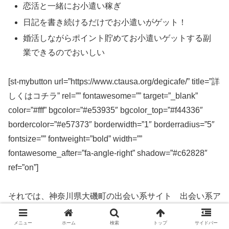
恋活と一緒にお小遣い稼ぎ
日記を書き続けるだけでお小遣いがゲット！
婚活しながらポイント貯めてお小遣いゲットする副
業できるのでおいしい
[st-mybutton url=”https://www.ctausa.org/degicafe/” title=”詳
しくはコチラ” rel=”” fontawesome=”” target=”_blank”
color=”#fff” bgcolor=”#e53935″ bgcolor_top=”#f44336″
bordercolor=”#e57373″ borderwidth=”1″ borderradius=”5″
fontsize=”” fontweight=”bold” width=””
fontawesome_after=”fa-angle-right” shadow=”#c62828″
ref=”on”]
それでは、神奈川県大磯町の出会い系サイト 出会い系ア
プリを実際に使ってみた感想などを解説します。
メニュー
ホーム
検索
トップ
サイドバー