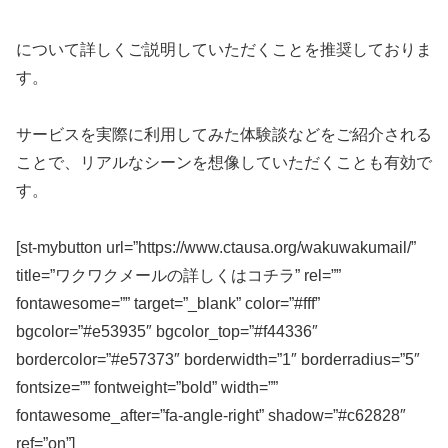
について詳しくご説明していただくことを推奨しておりま
す。
サービスを実際に利用してみた体験談などをご紹介される
ことで、リアルなシーンを想像していただくことも有効で
す。
[st-mybutton url=”https://www.ctausa.org/wakuwakumail/”
title=”ワクワクメールの詳しくはコチラ” rel=””
fontawesome=”” target=”_blank” color=”#fff”
bgcolor=”#e53935″ bgcolor_top=”#f44336″
bordercolor=”#e57373″ borderwidth=”1″ borderradius=”5″
fontsize=”” fontweight=”bold” width=””
fontawesome_after=”fa-angle-right” shadow=”#c62828″
ref=”on”]