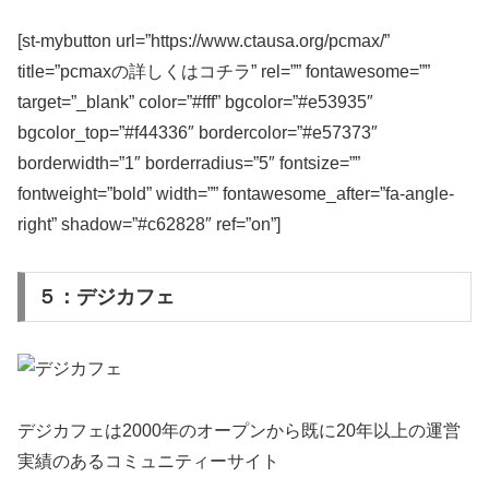
[st-mybutton url=”https://www.ctausa.org/pcmax/”
title=”pcmaxの詳しくはコチラ” rel=”” fontawesome=””
target=”_blank” color=”#fff” bgcolor=”#e53935″
bgcolor_top=”#f44336″ bordercolor=”#e57373″
borderwidth=”1″ borderradius=”5″ fontsize=””
fontweight=”bold” width=”” fontawesome_after=”fa-angle-
right” shadow=”#c62828″ ref=”on”]
５：デジカフェ
デジカフェは2000年のオープンから既に20年以上の運営
実績のあるコミュニティーサイト