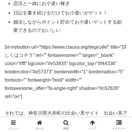
恋活と一緒にお小遣い稼ぎ
日記を書き続けるだけでお小遣いがゲット！
婚活しながらポイント貯めてお小遣いゲットする副
業できるのでおいしい
[st-mybutton url=”https://www.ctausa.org/degicafe/” title=”詳
しくはコチラ” rel=”” fontawesome=”” target=”_blank”
color=”#fff” bgcolor=”#e53935″ bgcolor_top=”#f44336″
bordercolor=”#e57373″ borderwidth=”1″ borderradius=”5″
fontsize=”” fontweight=”bold” width=””
fontawesome_after=”fa-angle-right” shadow=”#c62828″
ref=”on”]
それでは、神奈川県大井町の出会い系サイト 出会い系ア
プリを実際に使ってみた感想などを解説します。
メニュー
ホーム
検索
トップ
サイドバー