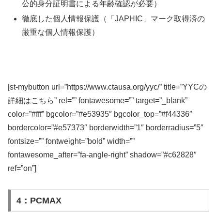
公的身分証明書による年齢確認が必要）
徹底した個人情報保護（「JAPHIC」マーク取得済の
厳重な個人情報保護）
[st-mybutton url=”https://www.ctausa.org/yyc/” title=”YYCの
詳細はこちら” rel=”” fontawesome=”” target=”_blank”
color=”#fff” bgcolor=”#e53935″ bgcolor_top=”#f44336″
bordercolor=”#e57373″ borderwidth=”1″ borderradius=”5″
fontsize=”” fontweight=”bold” width=””
fontawesome_after=”fa-angle-right” shadow=”#c62828″
ref=”on”]
4：PCMAX