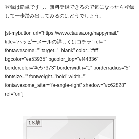
登録は簡単ですし、無料登録できるので気になったら登録
して一歩踏み出してみるのはどうでしょう。
[st-mybutton url=”https://www.ctausa.org/happymail/”
title=”ハッピーメールの詳しくはコチラ” rel=””
fontawesome=”” target=”_blank” color=”#fff”
bgcolor=”#e53935″ bgcolor_top=”#f44336″
bordercolor=”#e57373″ borderwidth=”1″ borderradius=”5″
fontsize=”” fontweight=”bold” width=””
fontawesome_after=”fa-angle-right” shadow=”#c62828″
ref=”on”]