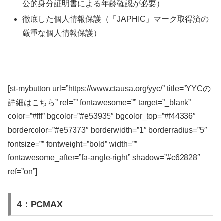
公的身分証明書による年齢確認が必要）
徹底した個人情報保護（「JAPHIC」マーク取得済の
厳重な個人情報保護）
[st-mybutton url=”https://www.ctausa.org/yyc/” title=”YYCの
詳細はこちら” rel=”” fontawesome=”” target=”_blank”
color=”#fff” bgcolor=”#e53935″ bgcolor_top=”#f44336″
bordercolor=”#e57373″ borderwidth=”1″ borderradius=”5″
fontsize=”” fontweight=”bold” width=””
fontawesome_after=”fa-angle-right” shadow=”#c62828″
ref=”on”]
4：PCMAX