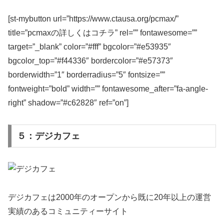
[st-mybutton url=”https://www.ctausa.org/pcmax/”
title=”pcmaxの詳しくはコチラ” rel=”” fontawesome=””
target=”_blank” color=”#fff” bgcolor=”#e53935″
bgcolor_top=”#f44336″ bordercolor=”#e57373″
borderwidth=”1″ borderradius=”5″ fontsize=””
fontweight=”bold” width=”” fontawesome_after=”fa-angle-
right” shadow=”#c62828″ ref=”on”]
５：デジカフェ
デジカフェは2000年のオープンから既に20年以上の運営
実績のあるコミュニティーサイト