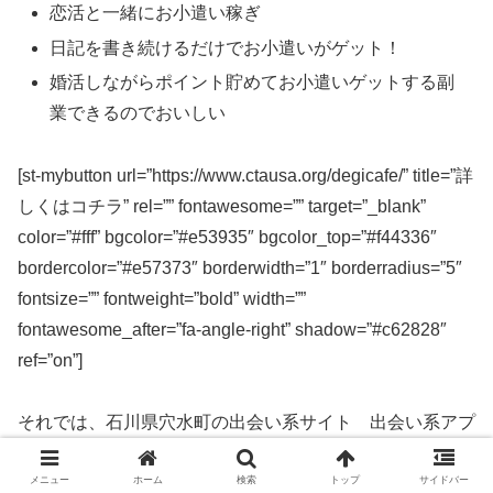
恋活と一緒にお小遣い稼ぎ
日記を書き続けるだけでお小遣いがゲット！
婚活しながらポイント貯めてお小遣いゲットする副
業できるのでおいしい
[st-mybutton url=”https://www.ctausa.org/degicafe/” title=”詳
しくはコチラ” rel=”” fontawesome=”” target=”_blank”
color=”#fff” bgcolor=”#e53935″ bgcolor_top=”#f44336″
bordercolor=”#e57373″ borderwidth=”1″ borderradius=”5″
fontsize=”” fontweight=”bold” width=””
fontawesome_after=”fa-angle-right” shadow=”#c62828″
ref=”on”]
それでは、石川県穴水町の出会い系サイト 出会い系アプ
リを実際に使ってみた感想などを解説します。
メニュー
ホーム
検索
トップ
サイドバー