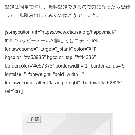
登録は簡単ですし、無料登録できるので気になったら登録
して一歩踏み出してみるのはどうでしょう。
[st-mybutton url=”https://www.ctausa.org/happymail/”
title=”ハッピーメールの詳しくはコチラ” rel=””
fontawesome=”” target=”_blank” color=”#fff”
bgcolor=”#e53935″ bgcolor_top=”#f44336″
bordercolor=”#e57373″ borderwidth=”1″ borderradius=”5″
fontsize=”” fontweight=”bold” width=””
fontawesome_after=”fa-angle-right” shadow=”#c62828″
ref=”on”]