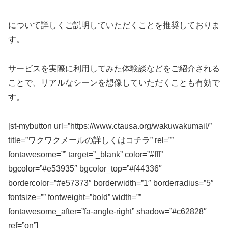
について詳しくご説明していただくことを推奨しておりま
す。
サービスを実際に利用してみた体験談などをご紹介される
ことで、リアルなシーンを想像していただくことも有効で
す。
[st-mybutton url=”https://www.ctausa.org/wakuwakumail/”
title=”ワクワクメールの詳しくはコチラ” rel=””
fontawesome=”” target=”_blank” color=”#fff”
bgcolor=”#e53935″ bgcolor_top=”#f44336″
bordercolor=”#e57373″ borderwidth=”1″ borderradius=”5″
fontsize=”” fontweight=”bold” width=””
fontawesome_after=”fa-angle-right” shadow=”#c62828″
ref=”on”]