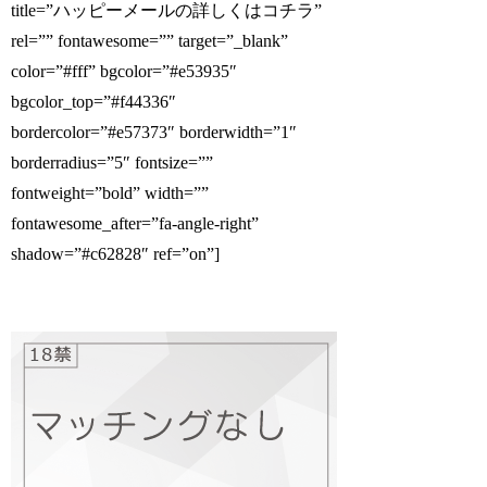
title=”ハッピーメールの詳しくはコチラ”
rel=”” fontawesome=”” target=”_blank”
color=”#fff” bgcolor=”#e53935″
bgcolor_top=”#f44336″
bordercolor=”#e57373″ borderwidth=”1″
borderradius=”5″ fontsize=””
fontweight=”bold” width=””
fontawesome_after=”fa-angle-right”
shadow=”#c62828″ ref=”on”]