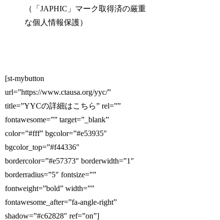
（「JAPHIC」マーク取得済の厳重
な個人情報保護）
[st-mybutton
url=”https://www.ctausa.org/yyc/”
title=”YYCの詳細はこちら” rel=””
fontawesome=”” target=”_blank”
color=”#fff” bgcolor=”#e53935″
bgcolor_top=”#f44336″
bordercolor=”#e57373″ borderwidth=”1″
borderradius=”5″ fontsize=””
fontweight=”bold” width=””
fontawesome_after=”fa-angle-right”
shadow=”#c62828″ ref=”on”]