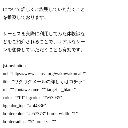
について詳しくご説明していただくこと
を推奨しております。
サービスを実際に利用してみた体験談な
どをご紹介されることで、リアルなシー
ンを想像していただくことも有効です。
[st-mybutton
url=”https://www.ctausa.org/wakuwakumail/”
title=”ワクワクメールの詳しくはコチラ”
rel=”” fontawesome=”” target=”_blank”
color=”#fff” bgcolor=”#e53935″
bgcolor_top=”#f44336″
bordercolor=”#e57373″ borderwidth=”1″
borderradius=”5″ fontsize=””