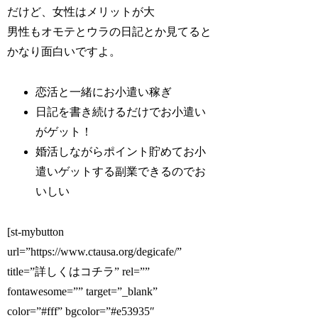
だけど、女性はメリットが大
男性もオモテとウラの日記とか見てると
かなり面白いですよ。
恋活と一緒にお小遣い稼ぎ
日記を書き続けるだけでお小遣い
がゲット！
婚活しながらポイント貯めてお小
遣いゲットする副業できるのでお
いしい
[st-mybutton
url=”https://www.ctausa.org/degicafe/”
title=”詳しくはコチラ” rel=””
fontawesome=”” target=”_blank”
color=”#fff” bgcolor=”#e53935″