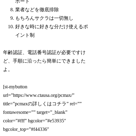
ポート
業者などを徹底排除
もちろんサクラは一切無し
好きな時に好きな分だけ使えるポ
イント制
年齢認証、電話番号認証が必要ですけ
ど、手順に沿ったら簡単にできました
よ。
[st-mybutton
url=”https://www.ctausa.org/pcmax/”
title=”pcmaxの詳しくはコチラ” rel=””
fontawesome=”” target=”_blank”
color=”#fff” bgcolor=”#e53935″
bgcolor_top=”#f44336″