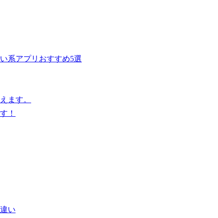
い系アプリおすすめ5選
らえます。
す！
違い