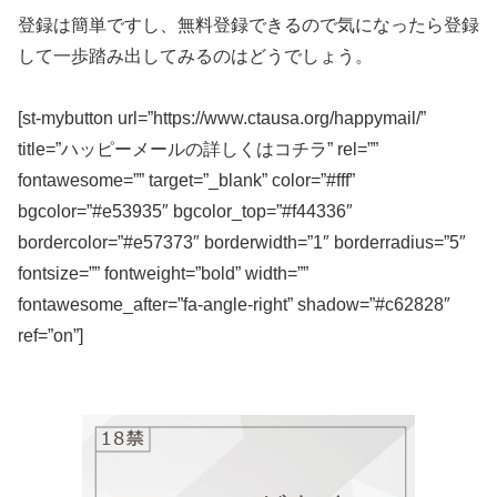
登録は簡単ですし、無料登録できるので気になったら登録
して一歩踏み出してみるのはどうでしょう。
[st-mybutton url=”https://www.ctausa.org/happymail/”
title=”ハッピーメールの詳しくはコチラ” rel=””
fontawesome=”” target=”_blank” color=”#fff”
bgcolor=”#e53935″ bgcolor_top=”#f44336″
bordercolor=”#e57373″ borderwidth=”1″ borderradius=”5″
fontsize=”” fontweight=”bold” width=””
fontawesome_after=”fa-angle-right” shadow=”#c62828″
ref=”on”]