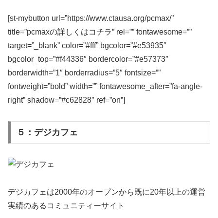
[st-mybutton url=”https://www.ctausa.org/pcmax/”
title=”pcmaxの詳しくはコチラ” rel=”” fontawesome=””
target=”_blank” color=”#fff” bgcolor=”#e53935″
bgcolor_top=”#f44336″ bordercolor=”#e57373″
borderwidth=”1″ borderradius=”5″ fontsize=””
fontweight=”bold” width=”” fontawesome_after=”fa-angle-
right” shadow=”#c62828″ ref=”on”]
５：デジカフェ
デジカフェは2000年のオープンから既に20年以上の運営
実績のあるコミュニティーサイト