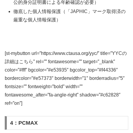
公的身分証明書による年齢確認が必要）
徹底した個人情報保護（「JAPHIC」マーク取得済の
厳重な個人情報保護）
[st-mybutton url=”https://www.ctausa.org/yyc/” title=”YYCの
詳細はこちら” rel=”” fontawesome=”” target=”_blank”
color=”#fff” bgcolor=”#e53935″ bgcolor_top=”#f44336″
bordercolor=”#e57373″ borderwidth=”1″ borderradius=”5″
fontsize=”” fontweight=”bold” width=””
fontawesome_after=”fa-angle-right” shadow=”#c62828″
ref=”on”]
4：PCMAX