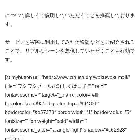
について詳しくご説明していただくことを推奨しておりま
す。
サービスを実際に利用してみた体験談などをご紹介される
ことで、リアルなシーンを想像していただくことも有効で
す。
[st-mybutton url=”https://www.ctausa.org/wakuwakumail/”
title=”ワクワクメールの詳しくはコチラ” rel=””
fontawesome=”” target=”_blank” color=”#fff”
bgcolor=”#e53935″ bgcolor_top=”#f44336″
bordercolor=”#e57373″ borderwidth=”1″ borderradius=”5″
fontsize=”” fontweight=”bold” width=””
fontawesome_after=”fa-angle-right” shadow=”#c62828″
ref=”on”]