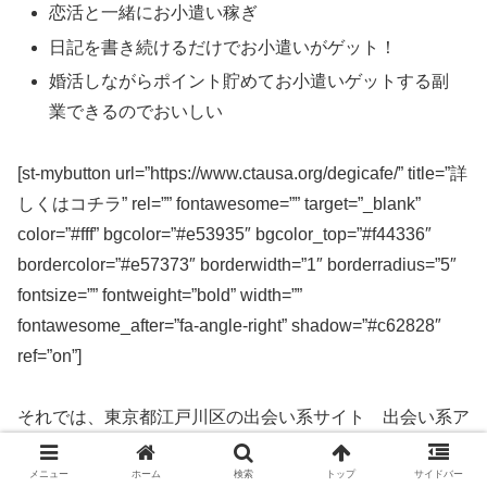
恋活と一緒にお小遣い稼ぎ
日記を書き続けるだけでお小遣いがゲット！
婚活しながらポイント貯めてお小遣いゲットする副
業できるのでおいしい
[st-mybutton url=”https://www.ctausa.org/degicafe/” title=”詳
しくはコチラ” rel=”” fontawesome=”” target=”_blank”
color=”#fff” bgcolor=”#e53935″ bgcolor_top=”#f44336″
bordercolor=”#e57373″ borderwidth=”1″ borderradius=”5″
fontsize=”” fontweight=”bold” width=””
fontawesome_after=”fa-angle-right” shadow=”#c62828″
ref=”on”]
それでは、東京都江戸川区の出会い系サイト 出会い系ア
プリを実際に使ってみた感想などを解説します。
メニュー
ホーム
検索
トップ
サイドバー