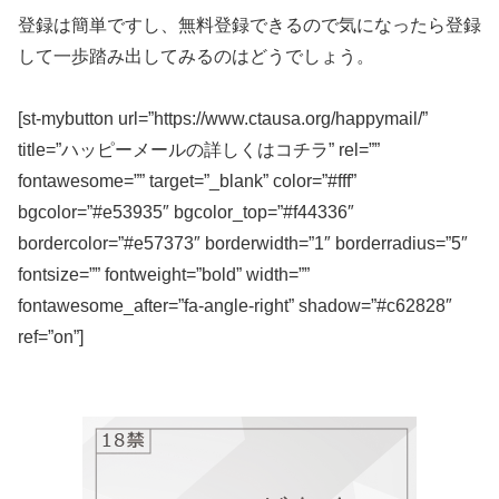
登録は簡単ですし、無料登録できるので気になったら登録
して一歩踏み出してみるのはどうでしょう。
[st-mybutton url=”https://www.ctausa.org/happymail/”
title=”ハッピーメールの詳しくはコチラ” rel=””
fontawesome=”” target=”_blank” color=”#fff”
bgcolor=”#e53935″ bgcolor_top=”#f44336″
bordercolor=”#e57373″ borderwidth=”1″ borderradius=”5″
fontsize=”” fontweight=”bold” width=””
fontawesome_after=”fa-angle-right” shadow=”#c62828″
ref=”on”]