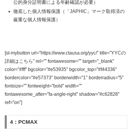
公的身分証明書による年齢確認が必要）
徹底した個人情報保護（「JAPHIC」マーク取得済の
厳重な個人情報保護）
[st-mybutton url=”https://www.ctausa.org/yyc/” title=”YYCの
詳細はこちら” rel=”” fontawesome=”” target=”_blank”
color=”#fff” bgcolor=”#e53935″ bgcolor_top=”#f44336″
bordercolor=”#e57373″ borderwidth=”1″ borderradius=”5″
fontsize=”” fontweight=”bold” width=””
fontawesome_after=”fa-angle-right” shadow=”#c62828″
ref=”on”]
4：PCMAX