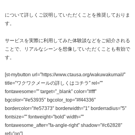
について詳しくご説明していただくことを推奨しておりま
す。
サービスを実際に利用してみた体験談などをご紹介される
ことで、リアルなシーンを想像していただくことも有効で
す。
[st-mybutton url=”https://www.ctausa.org/wakuwakumail/”
title=”ワクワクメールの詳しくはコチラ” rel=””
fontawesome=”” target=”_blank” color=”#fff”
bgcolor=”#e53935″ bgcolor_top=”#f44336″
bordercolor=”#e57373″ borderwidth=”1″ borderradius=”5″
fontsize=”” fontweight=”bold” width=””
fontawesome_after=”fa-angle-right” shadow=”#c62828″
ref=”on”]