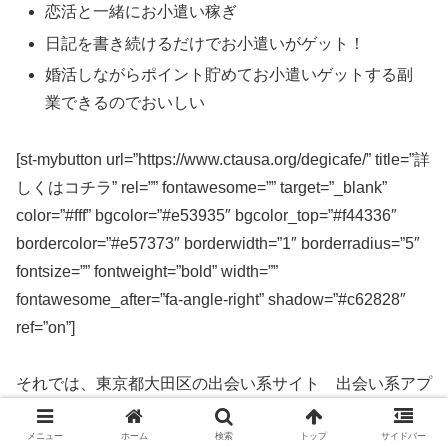
恋活と一緒にお小遣い稼ぎ
日記を書き続けるだけでお小遣いがゲット！
婚活しながらポイント貯めてお小遣いゲットする副
業できるのでおいしい
[st-mybutton url=”https://www.ctausa.org/degicafe/” title=”詳
しくはコチラ” rel=”” fontawesome=”” target=”_blank”
color=”#fff” bgcolor=”#e53935″ bgcolor_top=”#f44336″
bordercolor=”#e57373″ borderwidth=”1″ borderradius=”5″
fontsize=”” fontweight=”bold” width=””
fontawesome_after=”fa-angle-right” shadow=”#c62828″
ref=”on”]
それでは、東京都大田区の出会い系サイト 出会い系アプ
リを実際に使ってみた感想などを解説します。
メニュー
ホーム
検索
トップ
サイドバー