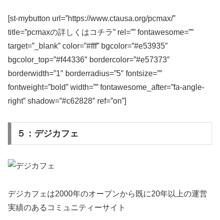
[st-mybutton url=”https://www.ctausa.org/pcmax/”
title=”pcmaxの詳しくはコチラ” rel=”” fontawesome=””
target=”_blank” color=”#fff” bgcolor=”#e53935″
bgcolor_top=”#f44336″ bordercolor=”#e57373″
borderwidth=”1″ borderradius=”5″ fontsize=””
fontweight=”bold” width=”” fontawesome_after=”fa-angle-
right” shadow=”#c62828″ ref=”on”]
５：デジカフェ
デジカフェは2000年のオープンから既に20年以上の運営
実績のあるコミュニティーサイト