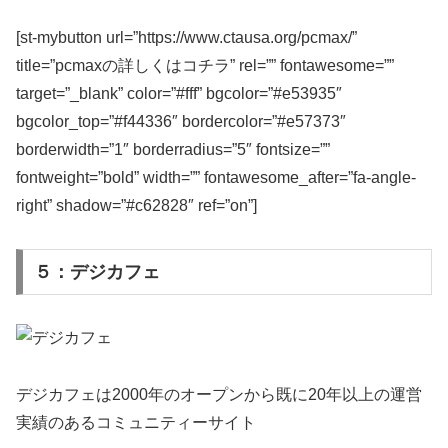
[st-mybutton url=”https://www.ctausa.org/pcmax/”
title=”pcmaxの詳しくはコチラ” rel=”” fontawesome=””
target=”_blank” color=”#fff” bgcolor=”#e53935″
bgcolor_top=”#f44336″ bordercolor=”#e57373″
borderwidth=”1″ borderradius=”5″ fontsize=””
fontweight=”bold” width=”” fontawesome_after=”fa-angle-
right” shadow=”#c62828″ ref=”on”]
５：デジカフェ
デジカフェは2000年のオープンから既に20年以上の運営
実績のあるコミュニティーサイト