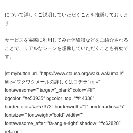
について詳しくご説明していただくことを推奨しておりま
す。
サービスを実際に利用してみた体験談などをご紹介される
ことで、リアルなシーンを想像していただくことも有効で
す。
[st-mybutton url=”https://www.ctausa.org/wakuwakumail/”
title=”ワクワクメールの詳しくはコチラ” rel=””
fontawesome=”” target=”_blank” color=”#fff”
bgcolor=”#e53935″ bgcolor_top=”#f44336″
bordercolor=”#e57373″ borderwidth=”1″ borderradius=”5″
fontsize=”” fontweight=”bold” width=””
fontawesome_after=”fa-angle-right” shadow=”#c62828″
ref=”on”]