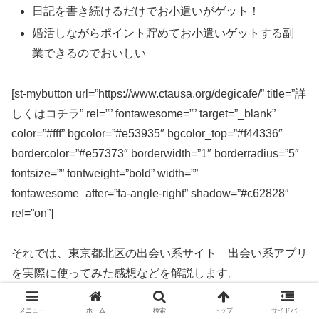
日記を書き続けるだけでお小遣いがゲット！
婚活しながらポイント貯めてお小遣いゲットする副
業できるのでおいしい
[st-mybutton url=”https://www.ctausa.org/degicafe/” title=”詳
しくはコチラ” rel=”” fontawesome=”” target=”_blank”
color=”#fff” bgcolor=”#e53935″ bgcolor_top=”#f44336″
bordercolor=”#e57373″ borderwidth=”1″ borderradius=”5″
fontsize=”” fontweight=”bold” width=””
fontawesome_after=”fa-angle-right” shadow=”#c62828″
ref=”on”]
それでは、東京都北区の出会い系サイト 出会い系アプリ
を実際に使ってみた感想などを解説します。
メニュー
ホーム
検索
トップ
サイドバー