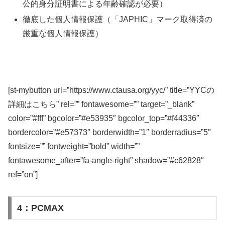
公的身分証明書による年齢確認が必要）
徹底した個人情報保護（「JAPHIC」マーク取得済の
厳重な個人情報保護）
[st-mybutton url=”https://www.ctausa.org/yyc/” title=”YYCの
詳細はこちら” rel=”” fontawesome=”” target=”_blank”
color=”#fff” bgcolor=”#e53935″ bgcolor_top=”#f44336″
bordercolor=”#e57373″ borderwidth=”1″ borderradius=”5″
fontsize=”” fontweight=”bold” width=””
fontawesome_after=”fa-angle-right” shadow=”#c62828″
ref=”on”]
4：PCMAX