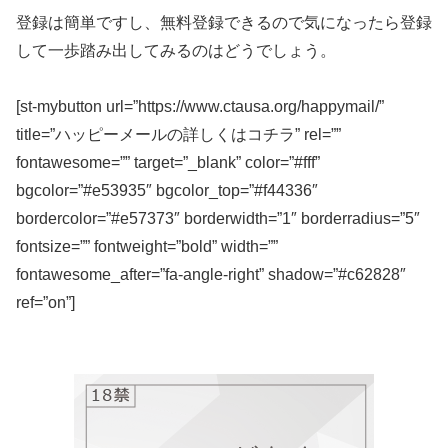
登録は簡単ですし、無料登録できるので気になったら登録
して一歩踏み出してみるのはどうでしょう。
[st-mybutton url=”https://www.ctausa.org/happymail/”
title=”ハッピーメールの詳しくはコチラ” rel=””
fontawesome=”” target=”_blank” color=”#fff”
bgcolor=”#e53935″ bgcolor_top=”#f44336″
bordercolor=”#e57373″ borderwidth=”1″ borderradius=”5″
fontsize=”” fontweight=”bold” width=””
fontawesome_after=”fa-angle-right” shadow=”#c62828″
ref=”on”]