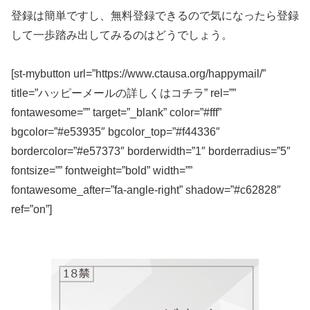
登録は簡単ですし、無料登録できるので気になったら登録
して一歩踏み出してみるのはどうでしょう。
[st-mybutton url=”https://www.ctausa.org/happymail/”
title=”ハッピーメールの詳しくはコチラ” rel=””
fontawesome=”” target=”_blank” color=”#fff”
bgcolor=”#e53935″ bgcolor_top=”#f44336″
bordercolor=”#e57373″ borderwidth=”1″ borderradius=”5″
fontsize=”” fontweight=”bold” width=””
fontawesome_after=”fa-angle-right” shadow=”#c62828″
ref=”on”]