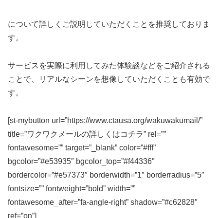
について詳しくご説明していただくことを推奨しておりま
す。
サービスを実際に利用してみた体験談などをご紹介される
ことで、リアルなシーンを想像していただくことも有効で
す。
[st-mybutton url=”https://www.ctausa.org/wakuwakumail/”
title=”ワクワクメールの詳しくはコチラ” rel=””
fontawesome=”” target=”_blank” color=”#fff”
bgcolor=”#e53935″ bgcolor_top=”#f44336″
bordercolor=”#e57373″ borderwidth=”1″ borderradius=”5″
fontsize=”” fontweight=”bold” width=””
fontawesome_after=”fa-angle-right” shadow=”#c62828″
ref=”on”]