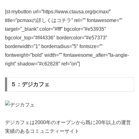
[st-mybutton url=”https://www.ctausa.org/pcmax/”
title=”pcmaxの詳しくはコチラ” rel=”” fontawesome=””
target=”_blank” color=”#fff” bgcolor=”#e53935″
bgcolor_top=”#f44336″ bordercolor=”#e57373″
borderwidth=”1″ borderradius=”5″ fontsize=””
fontweight=”bold” width=”” fontawesome_after=”fa-angle-
right” shadow=”#c62828″ ref=”on”]
５：デジカフェ
デジカフェは2000年のオープンから既に20年以上の運営
実績のあるコミュニティーサイト