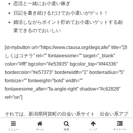
恋活と一緒にお小遣い稼ぎ
日記を書き続けるだけでお小遣いがゲット！
婚活しながらポイント貯めてお小遣いゲットする副
業できるのでおいしい
[st-mybutton url=”https://www.ctausa.org/degicafe/” title=”詳
しくはコチラ” rel=”” fontawesome=”” target=”_blank”
color=”#fff” bgcolor=”#e53935″ bgcolor_top=”#f44336″
bordercolor=”#e57373″ borderwidth=”1″ borderradius=”5″
fontsize=”” fontweight=”bold” width=””
fontawesome_after=”fa-angle-right” shadow=”#c62828″
ref=”on”]
それでは、新潟県阿賀町の出会い系サイト 出会い系アプ
リを実際に使ってみた感想などを解説します。
メニュー
ホーム
検索
トップ
サイドバー