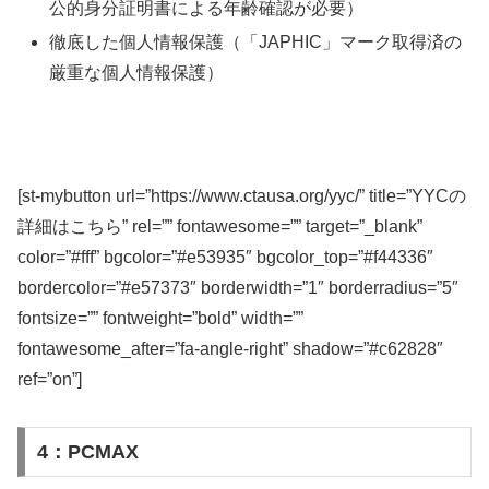
公的身分証明書による年齢確認が必要）
徹底した個人情報保護（「JAPHIC」マーク取得済の
厳重な個人情報保護）
[st-mybutton url=”https://www.ctausa.org/yyc/” title=”YYCの
詳細はこちら” rel=”” fontawesome=”” target=”_blank”
color=”#fff” bgcolor=”#e53935″ bgcolor_top=”#f44336″
bordercolor=”#e57373″ borderwidth=”1″ borderradius=”5″
fontsize=”” fontweight=”bold” width=””
fontawesome_after=”fa-angle-right” shadow=”#c62828″
ref=”on”]
4：PCMAX