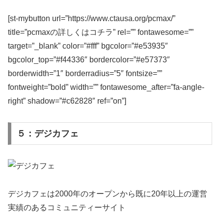
[st-mybutton url=”https://www.ctausa.org/pcmax/”
title=”pcmaxの詳しくはコチラ” rel=”” fontawesome=””
target=”_blank” color=”#fff” bgcolor=”#e53935″
bgcolor_top=”#f44336″ bordercolor=”#e57373″
borderwidth=”1″ borderradius=”5″ fontsize=””
fontweight=”bold” width=”” fontawesome_after=”fa-angle-
right” shadow=”#c62828″ ref=”on”]
５：デジカフェ
デジカフェは2000年のオープンから既に20年以上の運営
実績のあるコミュニティーサイト