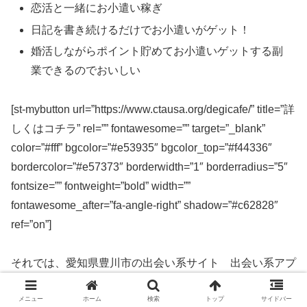
恋活と一緒にお小遣い稼ぎ
日記を書き続けるだけでお小遣いがゲット！
婚活しながらポイント貯めてお小遣いゲットする副
業できるのでおいしい
[st-mybutton url=”https://www.ctausa.org/degicafe/” title=”詳
しくはコチラ” rel=”” fontawesome=”” target=”_blank”
color=”#fff” bgcolor=”#e53935″ bgcolor_top=”#f44336″
bordercolor=”#e57373″ borderwidth=”1″ borderradius=”5″
fontsize=”” fontweight=”bold” width=””
fontawesome_after=”fa-angle-right” shadow=”#c62828″
ref=”on”]
それでは、愛知県豊川市の出会い系サイト 出会い系アプ
リを実際に使ってみた感想などを解説します。
メニュー
ホーム
検索
トップ
サイドバー