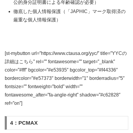
公的身分証明書による年齢確認が必要）
徹底した個人情報保護（「JAPHIC」マーク取得済の
厳重な個人情報保護）
[st-mybutton url=”https://www.ctausa.org/yyc/” title=”YYCの
詳細はこちら” rel=”” fontawesome=”” target=”_blank”
color=”#fff” bgcolor=”#e53935″ bgcolor_top=”#f44336″
bordercolor=”#e57373″ borderwidth=”1″ borderradius=”5″
fontsize=”” fontweight=”bold” width=””
fontawesome_after=”fa-angle-right” shadow=”#c62828″
ref=”on”]
4：PCMAX