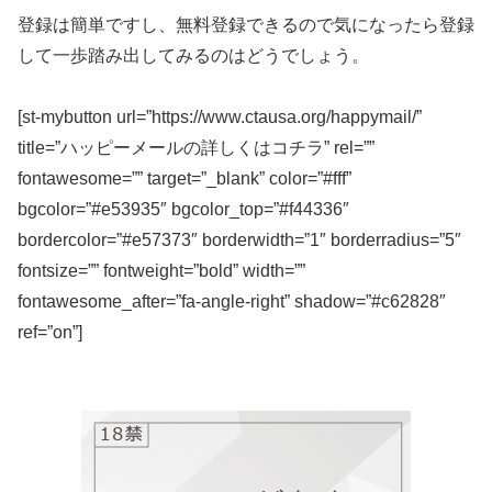
登録は簡単ですし、無料登録できるので気になったら登録
して一歩踏み出してみるのはどうでしょう。
[st-mybutton url=”https://www.ctausa.org/happymail/”
title=”ハッピーメールの詳しくはコチラ” rel=””
fontawesome=”” target=”_blank” color=”#fff”
bgcolor=”#e53935″ bgcolor_top=”#f44336″
bordercolor=”#e57373″ borderwidth=”1″ borderradius=”5″
fontsize=”” fontweight=”bold” width=””
fontawesome_after=”fa-angle-right” shadow=”#c62828″
ref=”on”]