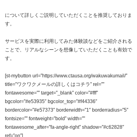
について詳しくご説明していただくことを推奨しておりま
す。
サービスを実際に利用してみた体験談などをご紹介される
ことで、リアルなシーンを想像していただくことも有効で
す。
[st-mybutton url=”https://www.ctausa.org/wakuwakumail/”
title=”ワクワクメールの詳しくはコチラ” rel=””
fontawesome=”” target=”_blank” color=”#fff”
bgcolor=”#e53935″ bgcolor_top=”#f44336″
bordercolor=”#e57373″ borderwidth=”1″ borderradius=”5″
fontsize=”” fontweight=”bold” width=””
fontawesome_after=”fa-angle-right” shadow=”#c62828″
ref=”on”]