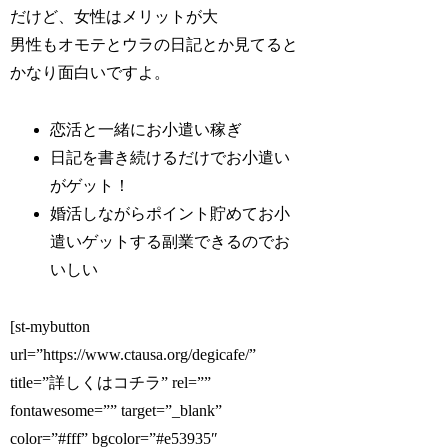
だけど、女性はメリットが大
男性もオモテとウラの日記とか見てると
かなり面白いですよ。
恋活と一緒にお小遣い稼ぎ
日記を書き続けるだけでお小遣い
がゲット！
婚活しながらポイント貯めてお小
遣いゲットする副業できるのでお
いしい
[st-mybutton
url=”https://www.ctausa.org/degicafe/”
title=”詳しくはコチラ” rel=””
fontawesome=”” target=”_blank”
color=”#fff” bgcolor=”#e53935″