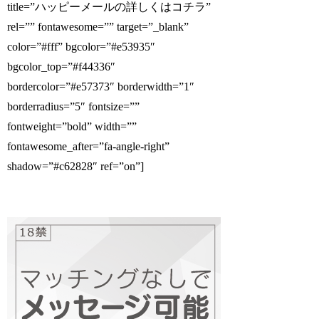
title=”ハッピーメールの詳しくはコチラ”
rel=”” fontawesome=”” target=”_blank”
color=”#fff” bgcolor=”#e53935″
bgcolor_top=”#f44336″
bordercolor=”#e57373″ borderwidth=”1″
borderradius=”5″ fontsize=””
fontweight=”bold” width=””
fontawesome_after=”fa-angle-right”
shadow=”#c62828″ ref=”on”]