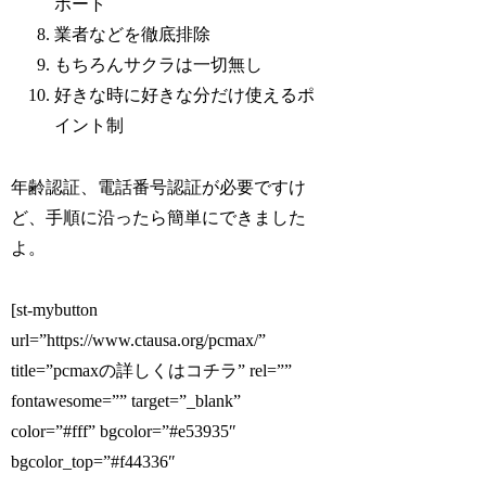
ポート
業者などを徹底排除
もちろんサクラは一切無し
好きな時に好きな分だけ使えるポ
イント制
年齢認証、電話番号認証が必要ですけ
ど、手順に沿ったら簡単にできました
よ。
[st-mybutton
url=”https://www.ctausa.org/pcmax/”
title=”pcmaxの詳しくはコチラ” rel=””
fontawesome=”” target=”_blank”
color=”#fff” bgcolor=”#e53935″
bgcolor_top=”#f44336″