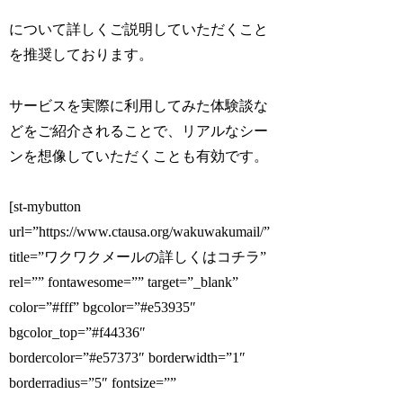
について詳しくご説明していただくこと
を推奨しております。
サービスを実際に利用してみた体験談な
どをご紹介されることで、リアルなシー
ンを想像していただくことも有効です。
[st-mybutton
url=”https://www.ctausa.org/wakuwakumail/”
title=”ワクワクメールの詳しくはコチラ”
rel=”” fontawesome=”” target=”_blank”
color=”#fff” bgcolor=”#e53935″
bgcolor_top=”#f44336″
bordercolor=”#e57373″ borderwidth=”1″
borderradius=”5″ fontsize=””