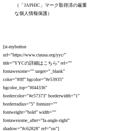
（「JAPHIC」マーク取得済の厳重
な個人情報保護）
[st-mybutton
url=”https://www.ctausa.org/yyc/”
title=”YYCの詳細はこちら” rel=””
fontawesome=”” target=”_blank”
color=”#fff” bgcolor=”#e53935″
bgcolor_top=”#f44336″
bordercolor=”#e57373″ borderwidth=”1″
borderradius=”5″ fontsize=””
fontweight=”bold” width=””
fontawesome_after=”fa-angle-right”
shadow=”#c62828″ ref=”on”]