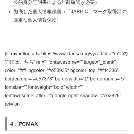
公的身分証明書による年齢確認が必要）
徹底した個人情報保護（「JAPHIC」マーク取得済の
厳重な個人情報保護）
[st-mybutton url=”https://www.ctausa.org/yyc/” title=”YYCの
詳細はこちら” rel=”” fontawesome=”” target=”_blank”
color=”#fff” bgcolor=”#e53935″ bgcolor_top=”#f44336″
bordercolor=”#e57373″ borderwidth=”1″ borderradius=”5″
fontsize=”” fontweight=”bold” width=””
fontawesome_after=”fa-angle-right” shadow=”#c62828″
ref=”on”]
4：PCMAX