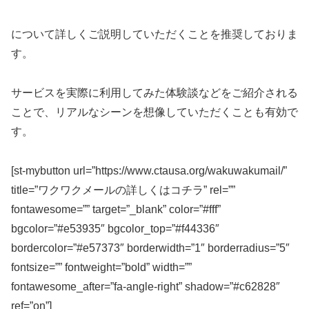
について詳しくご説明していただくことを推奨しておりま
す。
サービスを実際に利用してみた体験談などをご紹介される
ことで、リアルなシーンを想像していただくことも有効で
す。
[st-mybutton url=”https://www.ctausa.org/wakuwakumail/”
title=”ワクワクメールの詳しくはコチラ” rel=””
fontawesome=”” target=”_blank” color=”#fff”
bgcolor=”#e53935″ bgcolor_top=”#f44336″
bordercolor=”#e57373″ borderwidth=”1″ borderradius=”5″
fontsize=”” fontweight=”bold” width=””
fontawesome_after=”fa-angle-right” shadow=”#c62828″
ref=”on”]