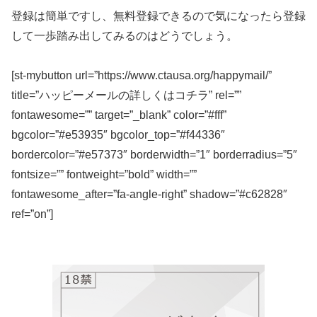
登録は簡単ですし、無料登録できるので気になったら登録
して一歩踏み出してみるのはどうでしょう。
[st-mybutton url=”https://www.ctausa.org/happymail/”
title=”ハッピーメールの詳しくはコチラ” rel=””
fontawesome=”” target=”_blank” color=”#fff”
bgcolor=”#e53935″ bgcolor_top=”#f44336″
bordercolor=”#e57373″ borderwidth=”1″ borderradius=”5″
fontsize=”” fontweight=”bold” width=””
fontawesome_after=”fa-angle-right” shadow=”#c62828″
ref=”on”]