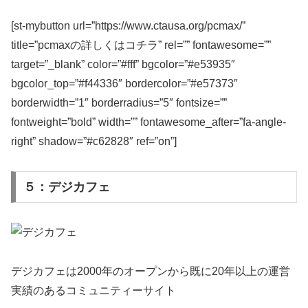
[st-mybutton url=”https://www.ctausa.org/pcmax/”
title=”pcmaxの詳しくはコチラ” rel=”” fontawesome=””
target=”_blank” color=”#fff” bgcolor=”#e53935″
bgcolor_top=”#f44336″ bordercolor=”#e57373″
borderwidth=”1″ borderradius=”5″ fontsize=””
fontweight=”bold” width=”” fontawesome_after=”fa-angle-
right” shadow=”#c62828″ ref=”on”]
５：デジカフェ
デジカフェは2000年のオープンから既に20年以上の運営
実績のあるコミュニティーサイト