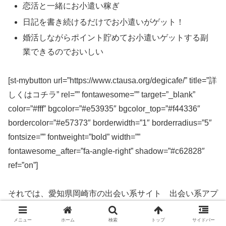
恋活と一緒にお小遣い稼ぎ
日記を書き続けるだけでお小遣いがゲット！
婚活しながらポイント貯めてお小遣いゲットする副
業できるのでおいしい
[st-mybutton url=”https://www.ctausa.org/degicafe/” title=”詳
しくはコチラ” rel=”” fontawesome=”” target=”_blank”
color=”#fff” bgcolor=”#e53935″ bgcolor_top=”#f44336″
bordercolor=”#e57373″ borderwidth=”1″ borderradius=”5″
fontsize=”” fontweight=”bold” width=””
fontawesome_after=”fa-angle-right” shadow=”#c62828″
ref=”on”]
それでは、愛知県岡崎市の出会い系サイト 出会い系アプ
リを実際に使ってみた感想などを解説します。
メニュー
ホーム
検索
トップ
サイドバー