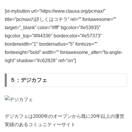
[st-mybutton url=”https://www.ctausa.org/pcmax/”
title=”pcmaxの詳しくはコチラ” rel=”” fontawesome=””
target=”_blank” color=”#fff” bgcolor=”#e53935″
bgcolor_top=”#f44336″ bordercolor=”#e57373″
borderwidth=”1″ borderradius=”5″ fontsize=””
fontweight=”bold” width=”” fontawesome_after=”fa-angle-
right” shadow=”#c62828″ ref=”on”]
５：デジカフェ
デジカフェは2000年のオープンから既に20年以上の運営
実績のあるコミュニティーサイト