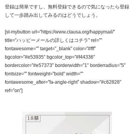
登録は簡単ですし、無料登録できるので気になったら登録
して一歩踏み出してみるのはどうでしょう。
[st-mybutton url=”https://www.ctausa.org/happymail/”
title=”ハッピーメールの詳しくはコチラ” rel=””
fontawesome=”” target=”_blank” color=”#fff”
bgcolor=”#e53935″ bgcolor_top=”#f44336″
bordercolor=”#e57373″ borderwidth=”1″ borderradius=”5″
fontsize=”” fontweight=”bold” width=””
fontawesome_after=”fa-angle-right” shadow=”#c62828″
ref=”on”]