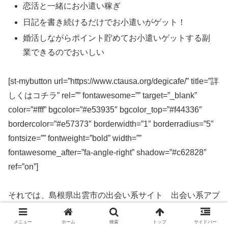
恋活と一緒にお小遣い稼ぎ
日記を書き続けるだけでお小遣いがゲット！
婚活しながらポイント貯めてお小遣いゲットする副
業できるのでおいしい
[st-mybutton url=”https://www.ctausa.org/degicafe/” title=”詳
しくはコチラ” rel=”” fontawesome=”” target=”_blank”
color=”#fff” bgcolor=”#e53935″ bgcolor_top=”#f44336″
bordercolor=”#e57373″ borderwidth=”1″ borderradius=”5″
fontsize=”” fontweight=”bold” width=””
fontawesome_after=”fa-angle-right” shadow=”#c62828″
ref=”on”]
それでは、島根県出雲市の出会い系サイト 出会い系アプ
リを実際に使ってみた感想などを解説します。
メニュー
ホーム
検索
トップ
サイドバー