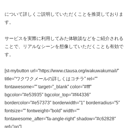
について詳しくご説明していただくことを推奨しておりま
す。
サービスを実際に利用してみた体験談などをご紹介される
ことで、リアルなシーンを想像していただくことも有効で
す。
[st-mybutton url=”https://www.ctausa.org/wakuwakumail/”
title=”ワクワクメールの詳しくはコチラ” rel=””
fontawesome=”” target=”_blank” color=”#fff”
bgcolor=”#e53935″ bgcolor_top=”#f44336″
bordercolor=”#e57373″ borderwidth=”1″ borderradius=”5″
fontsize=”” fontweight=”bold” width=””
fontawesome_after=”fa-angle-right” shadow=”#c62828″
ref=”on”]