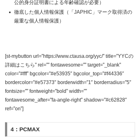
公的身分証明書による年齢確認が必要）
徹底した個人情報保護（「JAPHIC」マーク取得済の
厳重な個人情報保護）
[st-mybutton url=”https://www.ctausa.org/yyc/” title=”YYCの
詳細はこちら” rel=”” fontawesome=”” target=”_blank”
color=”#fff” bgcolor=”#e53935″ bgcolor_top=”#f44336″
bordercolor=”#e57373″ borderwidth=”1″ borderradius=”5″
fontsize=”” fontweight=”bold” width=””
fontawesome_after=”fa-angle-right” shadow=”#c62828″
ref=”on”]
4：PCMAX