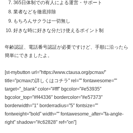
365日体制での有人による運営・サポート
業者などを徹底排除
もちろんサクラは一切無し
好きな時に好きな分だけ使えるポイント制
年齢認証、電話番号認証が必要ですけど、手順に沿ったら
簡単にできましたよ。
[st-mybutton url=”https://www.ctausa.org/pcmax/”
title=”pcmaxの詳しくはコチラ” rel=”” fontawesome=””
target=”_blank” color=”#fff” bgcolor=”#e53935″
bgcolor_top=”#f44336″ bordercolor=”#e57373″
borderwidth=”1″ borderradius=”5″ fontsize=””
fontweight=”bold” width=”” fontawesome_after=”fa-angle-
right” shadow=”#c62828″ ref=”on”]