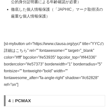
公的身分証明書による年齢確認が必要）
徹底した個人情報保護（「JAPHIC」マーク取得済の
厳重な個人情報保護）
[st-mybutton url=”https://www.ctausa.org/yyc/” title=”YYCの
詳細はこちら” rel=”” fontawesome=”” target=”_blank”
color=”#fff” bgcolor=”#e53935″ bgcolor_top=”#f44336″
bordercolor=”#e57373″ borderwidth=”1″ borderradius=”5″
fontsize=”” fontweight=”bold” width=””
fontawesome_after=”fa-angle-right” shadow=”#c62828″
ref=”on”]
4：PCMAX