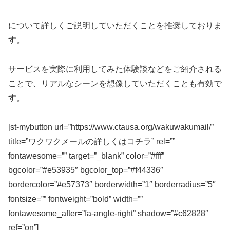
について詳しくご説明していただくことを推奨しておりま
す。
サービスを実際に利用してみた体験談などをご紹介される
ことで、リアルなシーンを想像していただくことも有効で
す。
[st-mybutton url=”https://www.ctausa.org/wakuwakumail/”
title=”ワクワクメールの詳しくはコチラ” rel=””
fontawesome=”” target=”_blank” color=”#fff”
bgcolor=”#e53935″ bgcolor_top=”#f44336″
bordercolor=”#e57373″ borderwidth=”1″ borderradius=”5″
fontsize=”” fontweight=”bold” width=””
fontawesome_after=”fa-angle-right” shadow=”#c62828″
ref=”on”]