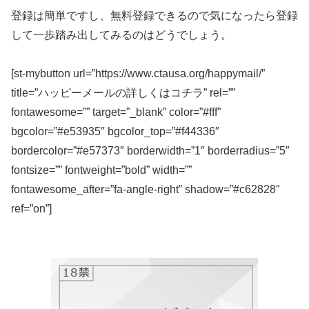
登録は簡単ですし、無料登録できるので気になったら登録
して一歩踏み出してみるのはどうでしょう。
[st-mybutton url=”https://www.ctausa.org/happymail/”
title=”ハッピーメールの詳しくはコチラ” rel=””
fontawesome=”” target=”_blank” color=”#fff”
bgcolor=”#e53935″ bgcolor_top=”#f44336″
bordercolor=”#e57373″ borderwidth=”1″ borderradius=”5″
fontsize=”” fontweight=”bold” width=””
fontawesome_after=”fa-angle-right” shadow=”#c62828″
ref=”on”]