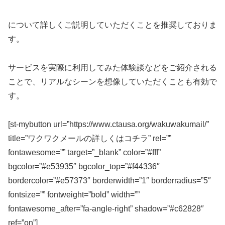
について詳しくご説明していただくことを推奨しておりま
す。
サービスを実際に利用してみた体験談などをご紹介される
ことで、リアルなシーンを想像していただくことも有効で
す。
[st-mybutton url=”https://www.ctausa.org/wakuwakumail/”
title=”ワクワクメールの詳しくはコチラ” rel=””
fontawesome=”” target=”_blank” color=”#fff”
bgcolor=”#e53935″ bgcolor_top=”#f44336″
bordercolor=”#e57373″ borderwidth=”1″ borderradius=”5″
fontsize=”” fontweight=”bold” width=””
fontawesome_after=”fa-angle-right” shadow=”#c62828″
ref=”on”]