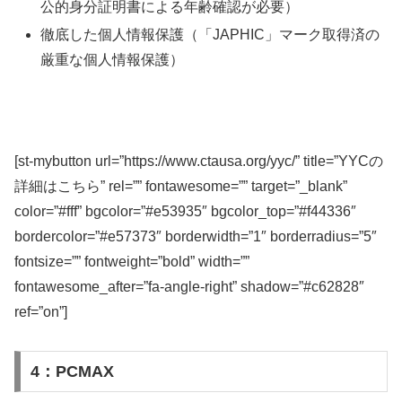
公的身分証明書による年齢確認が必要）
徹底した個人情報保護（「JAPHIC」マーク取得済の
厳重な個人情報保護）
[st-mybutton url=”https://www.ctausa.org/yyc/” title=”YYCの
詳細はこちら” rel=”” fontawesome=”” target=”_blank”
color=”#fff” bgcolor=”#e53935″ bgcolor_top=”#f44336″
bordercolor=”#e57373″ borderwidth=”1″ borderradius=”5″
fontsize=”” fontweight=”bold” width=””
fontawesome_after=”fa-angle-right” shadow=”#c62828″
ref=”on”]
4：PCMAX