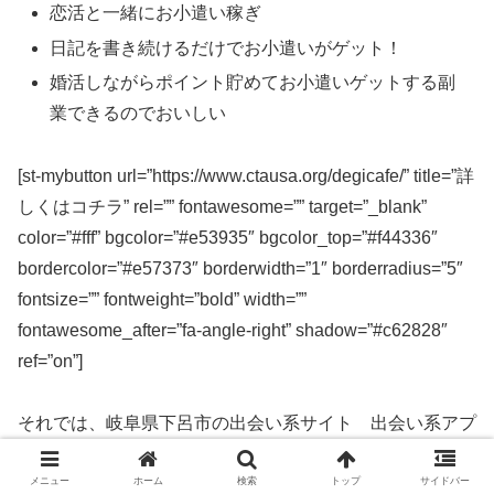
恋活と一緒にお小遣い稼ぎ
日記を書き続けるだけでお小遣いがゲット！
婚活しながらポイント貯めてお小遣いゲットする副
業できるのでおいしい
[st-mybutton url=”https://www.ctausa.org/degicafe/” title=”詳
しくはコチラ” rel=”” fontawesome=”” target=”_blank”
color=”#fff” bgcolor=”#e53935″ bgcolor_top=”#f44336″
bordercolor=”#e57373″ borderwidth=”1″ borderradius=”5″
fontsize=”” fontweight=”bold” width=””
fontawesome_after=”fa-angle-right” shadow=”#c62828″
ref=”on”]
それでは、岐阜県下呂市の出会い系サイト 出会い系アプ
リを実際に使ってみた感想などを解説します。
メニュー
ホーム
検索
トップ
サイドバー