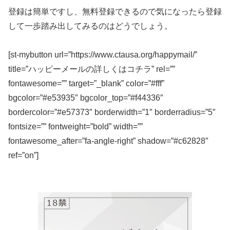
登録は簡単ですし、無料登録できるので気になったら登録
して一歩踏み出してみるのはどうでしょう。
[st-mybutton url=”https://www.ctausa.org/happymail/”
title=”ハッピーメールの詳しくはコチラ” rel=””
fontawesome=”” target=”_blank” color=”#fff”
bgcolor=”#e53935″ bgcolor_top=”#f44336″
bordercolor=”#e57373″ borderwidth=”1″ borderradius=”5″
fontsize=”” fontweight=”bold” width=””
fontawesome_after=”fa-angle-right” shadow=”#c62828″
ref=”on”]