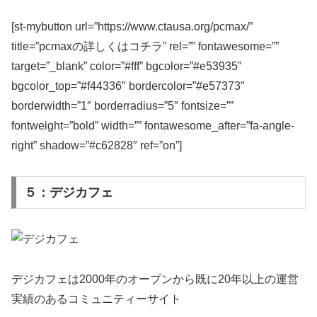
[st-mybutton url=”https://www.ctausa.org/pcmax/”
title=”pcmaxの詳しくはコチラ” rel=”” fontawesome=””
target=”_blank” color=”#fff” bgcolor=”#e53935″
bgcolor_top=”#f44336″ bordercolor=”#e57373″
borderwidth=”1″ borderradius=”5″ fontsize=””
fontweight=”bold” width=”” fontawesome_after=”fa-angle-
right” shadow=”#c62828″ ref=”on”]
５：デジカフェ
デジカフェは2000年のオープンから既に20年以上の運営
実績のあるコミュニティーサイト