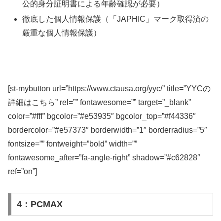
公的身分証明書による年齢確認が必要）
徹底した個人情報保護（「JAPHIC」マーク取得済の
厳重な個人情報保護）
[st-mybutton url=”https://www.ctausa.org/yyc/” title=”YYCの
詳細はこちら” rel=”” fontawesome=”” target=”_blank”
color=”#fff” bgcolor=”#e53935″ bgcolor_top=”#f44336″
bordercolor=”#e57373″ borderwidth=”1″ borderradius=”5″
fontsize=”” fontweight=”bold” width=””
fontawesome_after=”fa-angle-right” shadow=”#c62828″
ref=”on”]
4：PCMAX