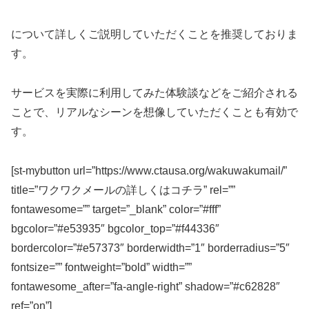
について詳しくご説明していただくことを推奨しておりま
す。
サービスを実際に利用してみた体験談などをご紹介される
ことで、リアルなシーンを想像していただくことも有効で
す。
[st-mybutton url=”https://www.ctausa.org/wakuwakumail/”
title=”ワクワクメールの詳しくはコチラ” rel=””
fontawesome=”” target=”_blank” color=”#fff”
bgcolor=”#e53935″ bgcolor_top=”#f44336″
bordercolor=”#e57373″ borderwidth=”1″ borderradius=”5″
fontsize=”” fontweight=”bold” width=””
fontawesome_after=”fa-angle-right” shadow=”#c62828″
ref=”on”]