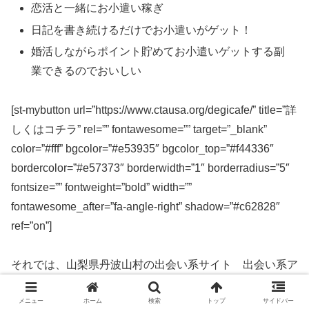
恋活と一緒にお小遣い稼ぎ
日記を書き続けるだけでお小遣いがゲット！
婚活しながらポイント貯めてお小遣いゲットする副
業できるのでおいしい
[st-mybutton url=”https://www.ctausa.org/degicafe/” title=”詳
しくはコチラ” rel=”” fontawesome=”” target=”_blank”
color=”#fff” bgcolor=”#e53935″ bgcolor_top=”#f44336″
bordercolor=”#e57373″ borderwidth=”1″ borderradius=”5″
fontsize=”” fontweight=”bold” width=””
fontawesome_after=”fa-angle-right” shadow=”#c62828″
ref=”on”]
それでは、山梨県丹波山村の出会い系サイト 出会い系ア
プリを実際に使ってみた感想などを解説します。
メニュー
ホーム
検索
トップ
サイドバー