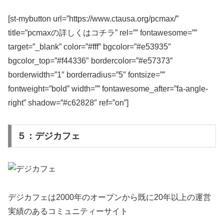
[st-mybutton url=”https://www.ctausa.org/pcmax/”
title=”pcmaxの詳しくはコチラ” rel=”” fontawesome=””
target=”_blank” color=”#fff” bgcolor=”#e53935″
bgcolor_top=”#f44336″ bordercolor=”#e57373″
borderwidth=”1″ borderradius=”5″ fontsize=””
fontweight=”bold” width=”” fontawesome_after=”fa-angle-
right” shadow=”#c62828″ ref=”on”]
５：デジカフェ
デジカフェは2000年のオープンから既に20年以上の運営
実績のあるコミュニティーサイト