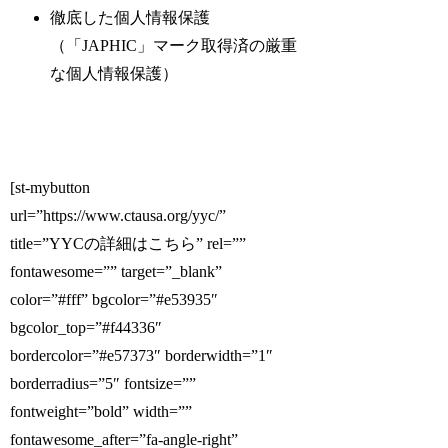
徹底した個人情報保護
（「JAPHIC」マーク取得済の厳重
な個人情報保護）
[st-mybutton
url=”https://www.ctausa.org/yyc/”
title=”YYCの詳細はこちら” rel=””
fontawesome=”” target=”_blank”
color=”#fff” bgcolor=”#e53935″
bgcolor_top=”#f44336″
bordercolor=”#e57373″ borderwidth=”1″
borderradius=”5″ fontsize=””
fontweight=”bold” width=””
fontawesome_after=”fa-angle-right”