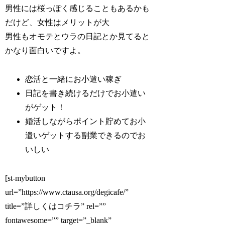
男性には桜っぽく感じることもあるかも
だけど、女性はメリットが大
男性もオモテとウラの日記とか見てると
かなり面白いですよ。
恋活と一緒にお小遣い稼ぎ
日記を書き続けるだけでお小遣い
がゲット！
婚活しながらポイント貯めてお小
遣いゲットする副業できるのでお
いしい
[st-mybutton
url=”https://www.ctausa.org/degicafe/”
title=”詳しくはコチラ” rel=””
fontawesome=”” target=”_blank”