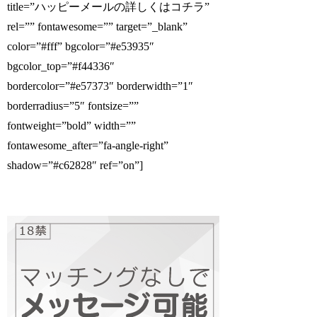
title=”ハッピーメールの詳しくはコチラ”
rel=”” fontawesome=”” target=”_blank”
color=”#fff” bgcolor=”#e53935″
bgcolor_top=”#f44336″
bordercolor=”#e57373″ borderwidth=”1″
borderradius=”5″ fontsize=””
fontweight=”bold” width=””
fontawesome_after=”fa-angle-right”
shadow=”#c62828″ ref=”on”]