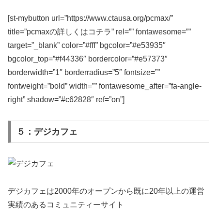
[st-mybutton url=”https://www.ctausa.org/pcmax/”
title=”pcmaxの詳しくはコチラ” rel=”” fontawesome=””
target=”_blank” color=”#fff” bgcolor=”#e53935″
bgcolor_top=”#f44336″ bordercolor=”#e57373″
borderwidth=”1″ borderradius=”5″ fontsize=””
fontweight=”bold” width=”” fontawesome_after=”fa-angle-
right” shadow=”#c62828″ ref=”on”]
５：デジカフェ
デジカフェは2000年のオープンから既に20年以上の運営
実績のあるコミュニティーサイト