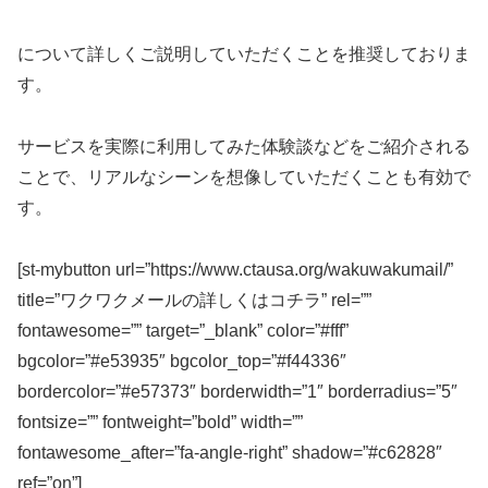
について詳しくご説明していただくことを推奨しておりま
す。
サービスを実際に利用してみた体験談などをご紹介される
ことで、リアルなシーンを想像していただくことも有効で
す。
[st-mybutton url=”https://www.ctausa.org/wakuwakumail/”
title=”ワクワクメールの詳しくはコチラ” rel=””
fontawesome=”” target=”_blank” color=”#fff”
bgcolor=”#e53935″ bgcolor_top=”#f44336″
bordercolor=”#e57373″ borderwidth=”1″ borderradius=”5″
fontsize=”” fontweight=”bold” width=””
fontawesome_after=”fa-angle-right” shadow=”#c62828″
ref=”on”]