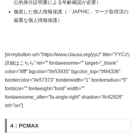
公的身分証明書による年齢確認が必要）
徹底した個人情報保護（「JAPHIC」マーク取得済の
厳重な個人情報保護）
[st-mybutton url=”https://www.ctausa.org/yyc/” title=”YYCの
詳細はこちら” rel=”” fontawesome=”” target=”_blank”
color=”#fff” bgcolor=”#e53935″ bgcolor_top=”#f44336″
bordercolor=”#e57373″ borderwidth=”1″ borderradius=”5″
fontsize=”” fontweight=”bold” width=””
fontawesome_after=”fa-angle-right” shadow=”#c62828″
ref=”on”]
4：PCMAX