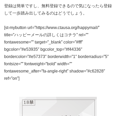
登録は簡単ですし、無料登録できるので気になったら登録
して一歩踏み出してみるのはどうでしょう。
[st-mybutton url=”https://www.ctausa.org/happymail/”
title=”ハッピーメールの詳しくはコチラ” rel=””
fontawesome=”” target=”_blank” color=”#fff”
bgcolor=”#e53935″ bgcolor_top=”#f44336″
bordercolor=”#e57373″ borderwidth=”1″ borderradius=”5″
fontsize=”” fontweight=”bold” width=””
fontawesome_after=”fa-angle-right” shadow=”#c62828″
ref=”on”]