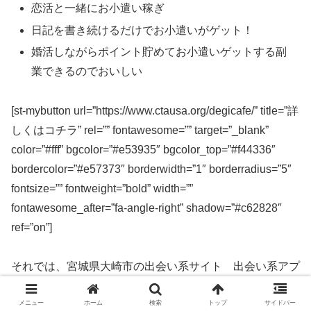
恋活と一緒にお小遣い稼ぎ
日記を書き続けるだけでお小遣いがゲット！
婚活しながらポイント貯めてお小遣いゲットする副
業できるのでおいしい
[st-mybutton url=”https://www.ctausa.org/degicafe/” title=”詳
しくはコチラ” rel=”” fontawesome=”” target=”_blank”
color=”#fff” bgcolor=”#e53935″ bgcolor_top=”#f44336″
bordercolor=”#e57373″ borderwidth=”1″ borderradius=”5″
fontsize=”” fontweight=”bold” width=””
fontawesome_after=”fa-angle-right” shadow=”#c62828″
ref=”on”]
それでは、宮城県大崎市の出会い系サイト 出会い系アプ
リを実際に使ってみた感想などを解説します。
メニュー
ホーム
検索
トップ
サイドバー