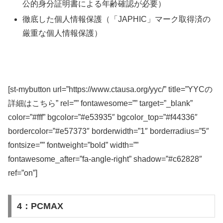
公的身分証明書による年齢確認が必要）
徹底した個人情報保護（「JAPHIC」マーク取得済の
厳重な個人情報保護）
[st-mybutton url=”https://www.ctausa.org/yyc/” title=”YYCの
詳細はこちら” rel=”” fontawesome=”” target=”_blank”
color=”#fff” bgcolor=”#e53935″ bgcolor_top=”#f44336″
bordercolor=”#e57373″ borderwidth=”1″ borderradius=”5″
fontsize=”” fontweight=”bold” width=””
fontawesome_after=”fa-angle-right” shadow=”#c62828″
ref=”on”]
4：PCMAX