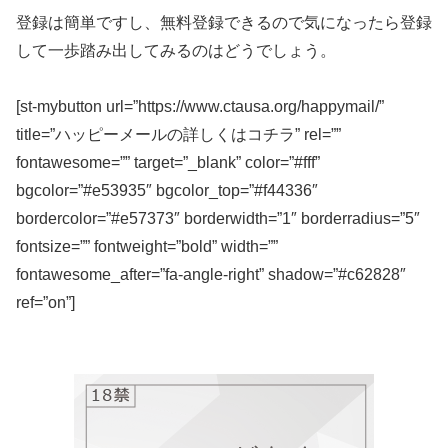
登録は簡単ですし、無料登録できるので気になったら登録
して一歩踏み出してみるのはどうでしょう。
[st-mybutton url=”https://www.ctausa.org/happymail/”
title=”ハッピーメールの詳しくはコチラ” rel=””
fontawesome=”” target=”_blank” color=”#fff”
bgcolor=”#e53935″ bgcolor_top=”#f44336″
bordercolor=”#e57373″ borderwidth=”1″ borderradius=”5″
fontsize=”” fontweight=”bold” width=””
fontawesome_after=”fa-angle-right” shadow=”#c62828″
ref=”on”]