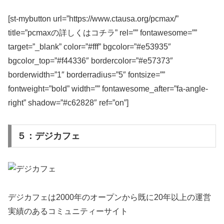
[st-mybutton url=”https://www.ctausa.org/pcmax/”
title=”pcmaxの詳しくはコチラ” rel=”” fontawesome=””
target=”_blank” color=”#fff” bgcolor=”#e53935″
bgcolor_top=”#f44336″ bordercolor=”#e57373″
borderwidth=”1″ borderradius=”5″ fontsize=””
fontweight=”bold” width=”” fontawesome_after=”fa-angle-
right” shadow=”#c62828″ ref=”on”]
５：デジカフェ
デジカフェは2000年のオープンから既に20年以上の運営
実績のあるコミュニティーサイト