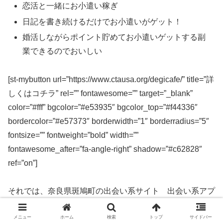
恋活と一緒にお小遣い稼ぎ
日記を書き続けるだけでお小遣いがゲット！
婚活しながらポイント貯めてお小遣いゲットする副
業できるのでおいしい
[st-mybutton url=”https://www.ctausa.org/degicafe/” title=”詳
しくはコチラ” rel=”” fontawesome=”” target=”_blank”
color=”#fff” bgcolor=”#e53935″ bgcolor_top=”#f44336″
bordercolor=”#e57373″ borderwidth=”1″ borderradius=”5″
fontsize=”” fontweight=”bold” width=””
fontawesome_after=”fa-angle-right” shadow=”#c62828″
ref=”on”]
それでは、奈良県斑鳩町の出会い系サイト 出会い系アプ
リを実際に使ってみた感想などを解説します。
メニュー
ホーム
検索
トップ
サイドバー