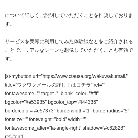
について詳しくご説明していただくことを推奨しておりま
す。
サービスを実際に利用してみた体験談などをご紹介される
ことで、リアルなシーンを想像していただくことも有効で
す。
[st-mybutton url=”https://www.ctausa.org/wakuwakumail/”
title=”ワクワクメールの詳しくはコチラ” rel=””
fontawesome=”” target=”_blank” color=”#fff”
bgcolor=”#e53935″ bgcolor_top=”#f44336″
bordercolor=”#e57373″ borderwidth=”1″ borderradius=”5″
fontsize=”” fontweight=”bold” width=””
fontawesome_after=”fa-angle-right” shadow=”#c62828″
ref=”on”]