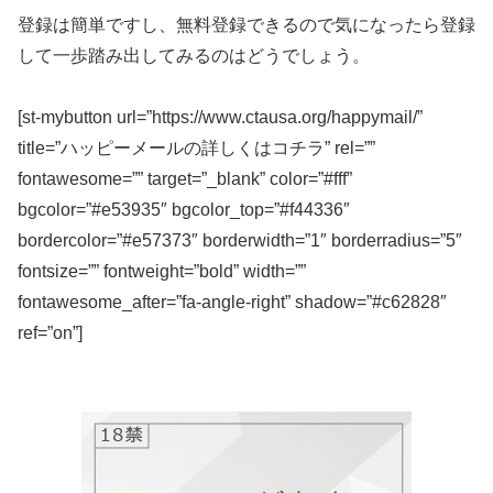
登録は簡単ですし、無料登録できるので気になったら登録
して一歩踏み出してみるのはどうでしょう。
[st-mybutton url=”https://www.ctausa.org/happymail/”
title=”ハッピーメールの詳しくはコチラ” rel=””
fontawesome=”” target=”_blank” color=”#fff”
bgcolor=”#e53935″ bgcolor_top=”#f44336″
bordercolor=”#e57373″ borderwidth=”1″ borderradius=”5″
fontsize=”” fontweight=”bold” width=””
fontawesome_after=”fa-angle-right” shadow=”#c62828″
ref=”on”]