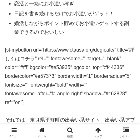
恋活と一緒にお小遣い稼ぎ
日記を書き続けるだけでお小遣いがゲット！
婚活しながらポイント貯めてお小遣いゲットする副
業できるのでおいしい
[st-mybutton url=”https://www.ctausa.org/degicafe/” title=”詳
しくはコチラ” rel=”” fontawesome=”” target=”_blank”
color=”#fff” bgcolor=”#e53935″ bgcolor_top=”#f44336″
bordercolor=”#e57373″ borderwidth=”1″ borderradius=”5″
fontsize=”” fontweight=”bold” width=””
fontawesome_after=”fa-angle-right” shadow=”#c62828″
ref=”on”]
それでは、奈良県平群町の出会い系サイト 出会い系アプ
リを実際に使ってみた感想などを解説します。
メニュー
ホーム
検索
トップ
サイドバー