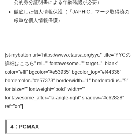
公的身分証明書による年齢確認が必要）
徹底した個人情報保護（「JAPHIC」マーク取得済の
厳重な個人情報保護）
[st-mybutton url=”https://www.ctausa.org/yyc/” title=”YYCの
詳細はこちら” rel=”” fontawesome=”” target=”_blank”
color=”#fff” bgcolor=”#e53935″ bgcolor_top=”#f44336″
bordercolor=”#e57373″ borderwidth=”1″ borderradius=”5″
fontsize=”” fontweight=”bold” width=””
fontawesome_after=”fa-angle-right” shadow=”#c62828″
ref=”on”]
4：PCMAX