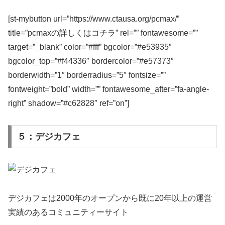
[st-mybutton url=”https://www.ctausa.org/pcmax/”
title=”pcmaxの詳しくはコチラ” rel=”” fontawesome=””
target=”_blank” color=”#fff” bgcolor=”#e53935″
bgcolor_top=”#f44336″ bordercolor=”#e57373″
borderwidth=”1″ borderradius=”5″ fontsize=””
fontweight=”bold” width=”” fontawesome_after=”fa-angle-
right” shadow=”#c62828″ ref=”on”]
５：デジカフェ
デジカフェは2000年のオープンから既に20年以上の運営
実績のあるコミュニティーサイト