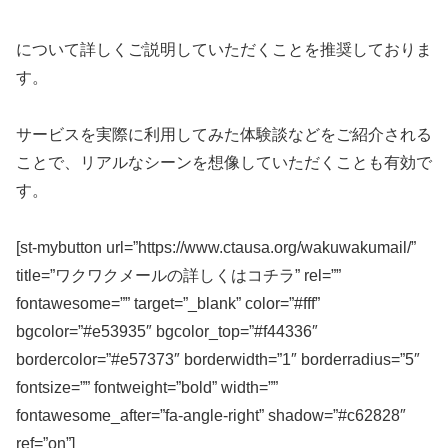
について詳しくご説明していただくことを推奨しておりま
す。
サービスを実際に利用してみた体験談などをご紹介される
ことで、リアルなシーンを想像していただくことも有効で
す。
[st-mybutton url=”https://www.ctausa.org/wakuwakumail/”
title=”ワクワクメールの詳しくはコチラ” rel=””
fontawesome=”” target=”_blank” color=”#fff”
bgcolor=”#e53935″ bgcolor_top=”#f44336″
bordercolor=”#e57373″ borderwidth=”1″ borderradius=”5″
fontsize=”” fontweight=”bold” width=””
fontawesome_after=”fa-angle-right” shadow=”#c62828″
ref=”on”]