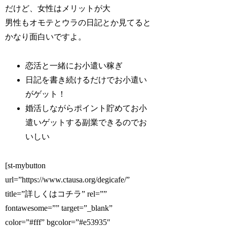
だけど、女性はメリットが大
男性もオモテとウラの日記とか見てると
かなり面白いですよ。
恋活と一緒にお小遣い稼ぎ
日記を書き続けるだけでお小遣い
がゲット！
婚活しながらポイント貯めてお小
遣いゲットする副業できるのでお
いしい
[st-mybutton
url=”https://www.ctausa.org/degicafe/”
title=”詳しくはコチラ” rel=””
fontawesome=”” target=”_blank”
color=”#fff” bgcolor=”#e53935″