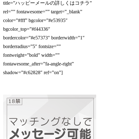
title=”ハッピーメールの詳しくはコチラ”
rel=”” fontawesome=”” target=”_blank”
color=”#fff” bgcolor=”#e53935″
bgcolor_top=”#f44336″
bordercolor=”#e57373″ borderwidth=”1″
borderradius=”5″ fontsize=””
fontweight=”bold” width=””
fontawesome_after=”fa-angle-right”
shadow=”#c62828″ ref=”on”]