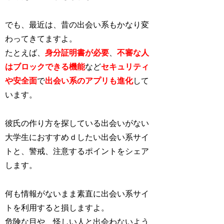
でも、最近は、昔の出会い系もかなり変
わってきてますよ。
たとえば、
身分証明書が必要
、
不審な人
はブロックできる機能
など
セキュリティ
や安全面
で
出会い系のアプリも進化
し
て
います。
彼氏の作り方を探している出会いがない
大学生におすすめｄしたい出会い系サイ
トと、警戒、注意するポイントをシェア
します。
何も情報がないまま素直に出会い系サイ
トを利用すると損しますよ。
危険な目や、怪しい人と出会わないよう