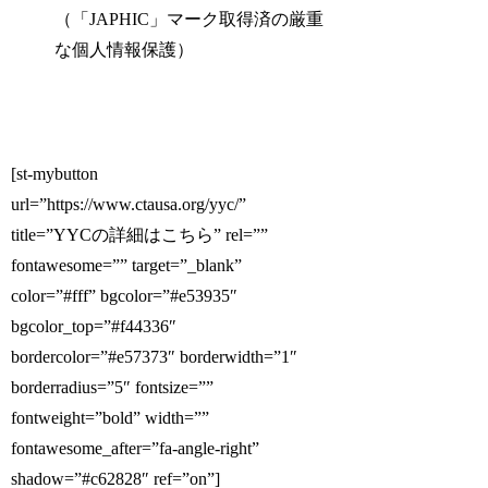
（「JAPHIC」マーク取得済の厳重
な個人情報保護）
[st-mybutton
url=”https://www.ctausa.org/yyc/”
title=”YYCの詳細はこちら” rel=””
fontawesome=”” target=”_blank”
color=”#fff” bgcolor=”#e53935″
bgcolor_top=”#f44336″
bordercolor=”#e57373″ borderwidth=”1″
borderradius=”5″ fontsize=””
fontweight=”bold” width=””
fontawesome_after=”fa-angle-right”
shadow=”#c62828″ ref=”on”]