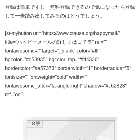
登録は簡単ですし、無料登録できるので気になったら登録
して一歩踏み出してみるのはどうでしょう。
[st-mybutton url=”https://www.ctausa.org/happymail/”
title=”ハッピーメールの詳しくはコチラ” rel=””
fontawesome=”” target=”_blank” color=”#fff”
bgcolor=”#e53935″ bgcolor_top=”#f44336″
bordercolor=”#e57373″ borderwidth=”1″ borderradius=”5″
fontsize=”” fontweight=”bold” width=””
fontawesome_after=”fa-angle-right” shadow=”#c62828″
ref=”on”]