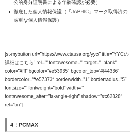
公的身分証明書による年齢確認が必要）
徹底した個人情報保護（「JAPHIC」マーク取得済の
厳重な個人情報保護）
[st-mybutton url=”https://www.ctausa.org/yyc/” title=”YYCの
詳細はこちら” rel=”” fontawesome=”” target=”_blank”
color=”#fff” bgcolor=”#e53935″ bgcolor_top=”#f44336″
bordercolor=”#e57373″ borderwidth=”1″ borderradius=”5″
fontsize=”” fontweight=”bold” width=””
fontawesome_after=”fa-angle-right” shadow=”#c62828″
ref=”on”]
4：PCMAX