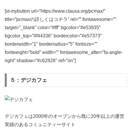
[st-mybutton url=”https://www.ctausa.org/pcmax/”
title=”pcmaxの詳しくはコチラ” rel=”” fontawesome=””
target=”_blank” color=”#fff” bgcolor=”#e53935″
bgcolor_top=”#f44336″ bordercolor=”#e57373″
borderwidth=”1″ borderradius=”5″ fontsize=””
fontweight=”bold” width=”” fontawesome_after=”fa-angle-
right” shadow=”#c62828″ ref=”on”]
５：デジカフェ
デジカフェは2000年のオープンから既に20年以上の運営
実績のあるコミュニティーサイト