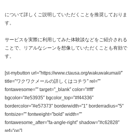
について詳しくご説明していただくことを推奨しておりま
す。
サービスを実際に利用してみた体験談などをご紹介される
ことで、リアルなシーンを想像していただくことも有効で
す。
[st-mybutton url=”https://www.ctausa.org/wakuwakumail/”
title=”ワクワクメールの詳しくはコチラ” rel=””
fontawesome=”” target=”_blank” color=”#fff”
bgcolor=”#e53935″ bgcolor_top=”#f44336″
bordercolor=”#e57373″ borderwidth=”1″ borderradius=”5″
fontsize=”” fontweight=”bold” width=””
fontawesome_after=”fa-angle-right” shadow=”#c62828″
ref=”on”]