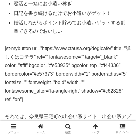
恋活と一緒にお小遣い稼ぎ
日記を書き続けるだけでお小遣いがゲット！
婚活しながらポイント貯めてお小遣いゲットする副
業できるのでおいしい
[st-mybutton url=”https://www.ctausa.org/degicafe/” title=”詳
しくはコチラ” rel=”” fontawesome=”” target=”_blank”
color=”#fff” bgcolor=”#e53935″ bgcolor_top=”#f44336″
bordercolor=”#e57373″ borderwidth=”1″ borderradius=”5″
fontsize=”” fontweight=”bold” width=””
fontawesome_after=”fa-angle-right” shadow=”#c62828″
ref=”on”]
それでは、奈良県三宅町の出会い系サイト 出会い系アプ
リを実際に使ってみた感想などを解説します。
メニュー
ホーム
検索
トップ
サイドバー