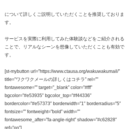
について詳しくご説明していただくことを推奨しておりま
す。
サービスを実際に利用してみた体験談などをご紹介される
ことで、リアルなシーンを想像していただくことも有効で
す。
[st-mybutton url=”https://www.ctausa.org/wakuwakumail/”
title=”ワクワクメールの詳しくはコチラ” rel=””
fontawesome=”” target=”_blank” color=”#fff”
bgcolor=”#e53935″ bgcolor_top=”#f44336″
bordercolor=”#e57373″ borderwidth=”1″ borderradius=”5″
fontsize=”” fontweight=”bold” width=””
fontawesome_after=”fa-angle-right” shadow=”#c62828″
ref=”on”]