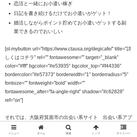
恋活と一緒にお小遣い稼ぎ
日記を書き続けるだけでお小遣いがゲット！
婚活しながらポイント貯めてお小遣いゲットする副
業できるのでおいしい
[st-mybutton url=”https://www.ctausa.org/degicafe/” title=”詳
しくはコチラ” rel=”” fontawesome=”” target=”_blank”
color=”#fff” bgcolor=”#e53935″ bgcolor_top=”#f44336″
bordercolor=”#e57373″ borderwidth=”1″ borderradius=”5″
fontsize=”” fontweight=”bold” width=””
fontawesome_after=”fa-angle-right” shadow=”#c62828″
ref=”on”]
それでは、大阪府箕面市の出会い系サイト 出会い系アプ
リを実際に使ってみた感想などを解説します。
メニュー
ホーム
検索
トップ
サイドバー