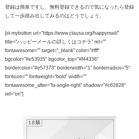
登録は簡単ですし、無料登録できるので気になったら登録
して一歩踏み出してみるのはどうでしょう。
[st-mybutton url=”https://www.ctausa.org/happymail/”
title=”ハッピーメールの詳しくはコチラ” rel=””
fontawesome=”” target=”_blank” color=”#fff”
bgcolor=”#e53935″ bgcolor_top=”#f44336″
bordercolor=”#e57373″ borderwidth=”1″ borderradius=”5″
fontsize=”” fontweight=”bold” width=””
fontawesome_after=”fa-angle-right” shadow=”#c62828″
ref=”on”]