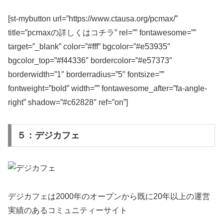
[st-mybutton url=”https://www.ctausa.org/pcmax/”
title=”pcmaxの詳しくはコチラ” rel=”” fontawesome=””
target=”_blank” color=”#fff” bgcolor=”#e53935″
bgcolor_top=”#f44336″ bordercolor=”#e57373″
borderwidth=”1″ borderradius=”5″ fontsize=””
fontweight=”bold” width=”” fontawesome_after=”fa-angle-
right” shadow=”#c62828″ ref=”on”]
５：デジカフェ
デジカフェは2000年のオープンから既に20年以上の運営
実績のあるコミュニティーサイト