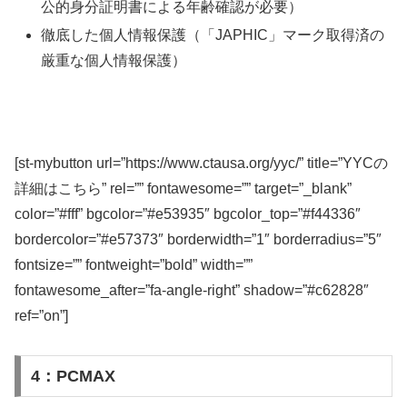
公的身分証明書による年齢確認が必要）
徹底した個人情報保護（「JAPHIC」マーク取得済の
厳重な個人情報保護）
[st-mybutton url=”https://www.ctausa.org/yyc/” title=”YYCの
詳細はこちら” rel=”” fontawesome=”” target=”_blank”
color=”#fff” bgcolor=”#e53935″ bgcolor_top=”#f44336″
bordercolor=”#e57373″ borderwidth=”1″ borderradius=”5″
fontsize=”” fontweight=”bold” width=””
fontawesome_after=”fa-angle-right” shadow=”#c62828″
ref=”on”]
4：PCMAX