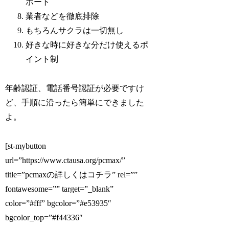
ポート
業者などを徹底排除
もちろんサクラは一切無し
好きな時に好きな分だけ使えるポ
イント制
年齢認証、電話番号認証が必要ですけ
ど、手順に沿ったら簡単にできました
よ。
[st-mybutton
url=”https://www.ctausa.org/pcmax/”
title=”pcmaxの詳しくはコチラ” rel=””
fontawesome=”” target=”_blank”
color=”#fff” bgcolor=”#e53935″
bgcolor_top=”#f44336″