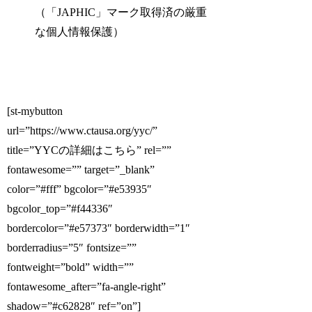
（「JAPHIC」マーク取得済の厳重
な個人情報保護）
[st-mybutton
url=”https://www.ctausa.org/yyc/”
title=”YYCの詳細はこちら” rel=””
fontawesome=”” target=”_blank”
color=”#fff” bgcolor=”#e53935″
bgcolor_top=”#f44336″
bordercolor=”#e57373″ borderwidth=”1″
borderradius=”5″ fontsize=””
fontweight=”bold” width=””
fontawesome_after=”fa-angle-right”
shadow=”#c62828″ ref=”on”]