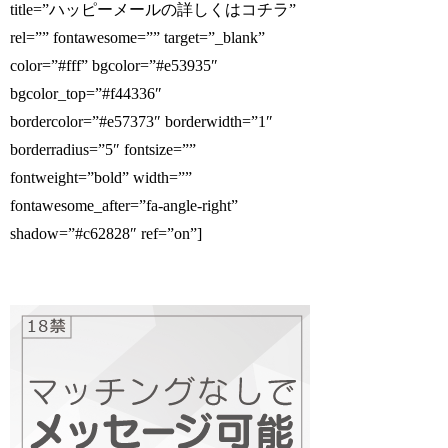
title=”ハッピーメールの詳しくはコチラ”
rel=”” fontawesome=”” target=”_blank”
color=”#fff” bgcolor=”#e53935″
bgcolor_top=”#f44336″
bordercolor=”#e57373″ borderwidth=”1″
borderradius=”5″ fontsize=””
fontweight=”bold” width=””
fontawesome_after=”fa-angle-right”
shadow=”#c62828″ ref=”on”]