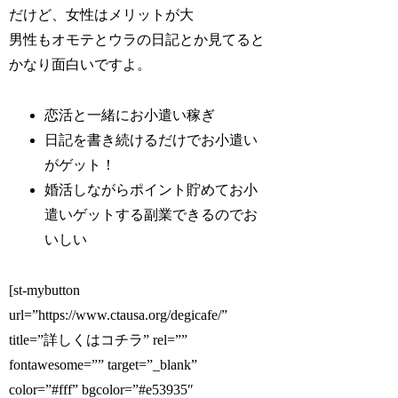
だけど、女性はメリットが大
男性もオモテとウラの日記とか見てると
かなり面白いですよ。
恋活と一緒にお小遣い稼ぎ
日記を書き続けるだけでお小遣い
がゲット！
婚活しながらポイント貯めてお小
遣いゲットする副業できるのでお
いしい
[st-mybutton
url=”https://www.ctausa.org/degicafe/”
title=”詳しくはコチラ” rel=””
fontawesome=”” target=”_blank”
color=”#fff” bgcolor=”#e53935″