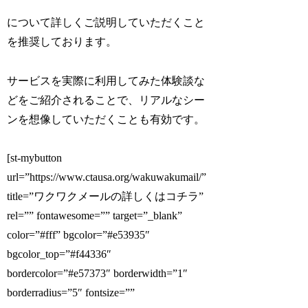
について詳しくご説明していただくこと
を推奨しております。
サービスを実際に利用してみた体験談な
どをご紹介されることで、リアルなシー
ンを想像していただくことも有効です。
[st-mybutton
url=”https://www.ctausa.org/wakuwakumail/”
title=”ワクワクメールの詳しくはコチラ”
rel=”” fontawesome=”” target=”_blank”
color=”#fff” bgcolor=”#e53935″
bgcolor_top=”#f44336″
bordercolor=”#e57373″ borderwidth=”1″
borderradius=”5″ fontsize=””