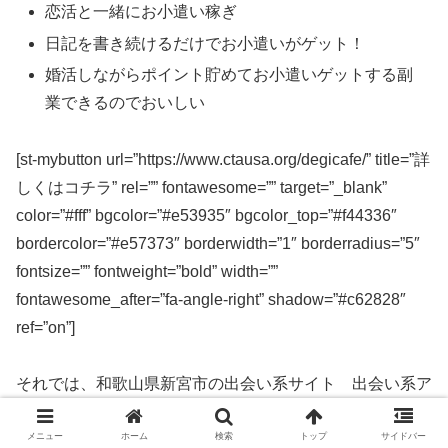
恋活と一緒にお小遣い稼ぎ
日記を書き続けるだけでお小遣いがゲット！
婚活しながらポイント貯めてお小遣いゲットする副
業できるのでおいしい
[st-mybutton url=”https://www.ctausa.org/degicafe/” title=”詳
しくはコチラ” rel=”” fontawesome=”” target=”_blank”
color=”#fff” bgcolor=”#e53935″ bgcolor_top=”#f44336″
bordercolor=”#e57373″ borderwidth=”1″ borderradius=”5″
fontsize=”” fontweight=”bold” width=””
fontawesome_after=”fa-angle-right” shadow=”#c62828″
ref=”on”]
それでは、和歌山県新宮市の出会い系サイト 出会い系ア
プリを実際に使ってみた感想などを解説します。
メニュー
ホーム
検索
トップ
サイドバー