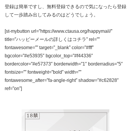
登録は簡単ですし、無料登録できるので気になったら登録
して一歩踏み出してみるのはどうでしょう。
[st-mybutton url=”https://www.ctausa.org/happymail/”
title=”ハッピーメールの詳しくはコチラ” rel=””
fontawesome=”” target=”_blank” color=”#fff”
bgcolor=”#e53935″ bgcolor_top=”#f44336″
bordercolor=”#e57373″ borderwidth=”1″ borderradius=”5″
fontsize=”” fontweight=”bold” width=””
fontawesome_after=”fa-angle-right” shadow=”#c62828″
ref=”on”]