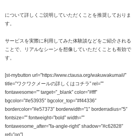
について詳しくご説明していただくことを推奨しておりま
す。
サービスを実際に利用してみた体験談などをご紹介される
ことで、リアルなシーンを想像していただくことも有効で
す。
[st-mybutton url=”https://www.ctausa.org/wakuwakumail/”
title=”ワクワクメールの詳しくはコチラ” rel=””
fontawesome=”” target=”_blank” color=”#fff”
bgcolor=”#e53935″ bgcolor_top=”#f44336″
bordercolor=”#e57373″ borderwidth=”1″ borderradius=”5″
fontsize=”” fontweight=”bold” width=””
fontawesome_after=”fa-angle-right” shadow=”#c62828″
ref=”on”]