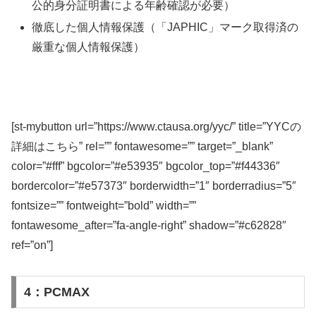
公的身分証明書による年齢確認が必要）
徹底した個人情報保護（「JAPHIC」マーク取得済の
厳重な個人情報保護）
[st-mybutton url=”https://www.ctausa.org/yyc/” title=”YYCの
詳細はこちら” rel=”” fontawesome=”” target=”_blank”
color=”#fff” bgcolor=”#e53935″ bgcolor_top=”#f44336″
bordercolor=”#e57373″ borderwidth=”1″ borderradius=”5″
fontsize=”” fontweight=”bold” width=””
fontawesome_after=”fa-angle-right” shadow=”#c62828″
ref=”on”]
4：PCMAX