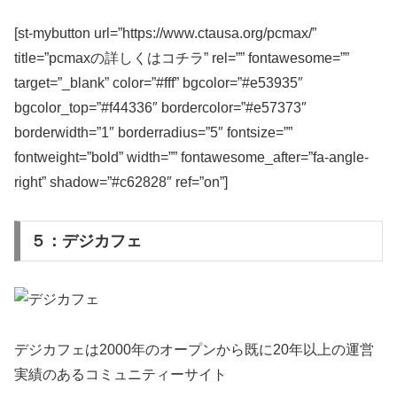
[st-mybutton url=”https://www.ctausa.org/pcmax/”
title=”pcmaxの詳しくはコチラ” rel=”” fontawesome=””
target=”_blank” color=”#fff” bgcolor=”#e53935″
bgcolor_top=”#f44336″ bordercolor=”#e57373″
borderwidth=”1″ borderradius=”5″ fontsize=””
fontweight=”bold” width=”” fontawesome_after=”fa-angle-
right” shadow=”#c62828″ ref=”on”]
５：デジカフェ
デジカフェは2000年のオープンから既に20年以上の運営
実績のあるコミュニティーサイト