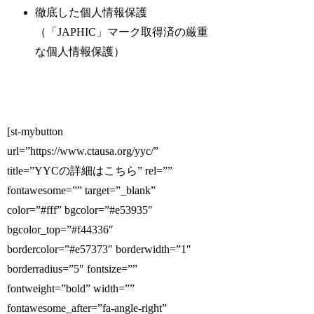
徹底した個人情報保護
（「JAPHIC」マーク取得済の厳重
な個人情報保護）
[st-mybutton
url=”https://www.ctausa.org/yyc/”
title=”YYCの詳細はこちら” rel=””
fontawesome=”” target=”_blank”
color=”#fff” bgcolor=”#e53935″
bgcolor_top=”#f44336″
bordercolor=”#e57373″ borderwidth=”1″
borderradius=”5″ fontsize=””
fontweight=”bold” width=””
fontawesome_after=”fa-angle-right”