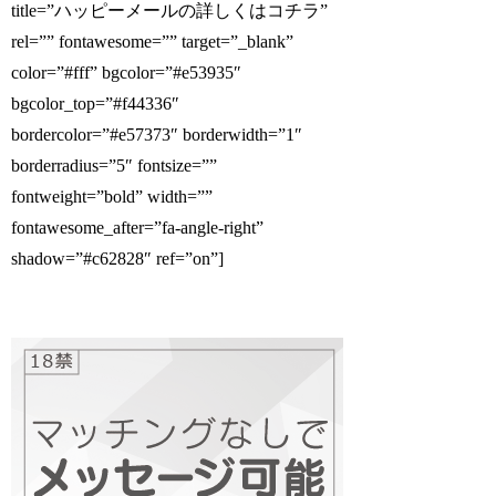
title=”ハッピーメールの詳しくはコチラ”
rel=”” fontawesome=”” target=”_blank”
color=”#fff” bgcolor=”#e53935″
bgcolor_top=”#f44336″
bordercolor=”#e57373″ borderwidth=”1″
borderradius=”5″ fontsize=””
fontweight=”bold” width=””
fontawesome_after=”fa-angle-right”
shadow=”#c62828″ ref=”on”]