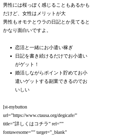
男性には桜っぽく感じることもあるかも
だけど、女性はメリットが大
男性もオモテとウラの日記とか見てると
かなり面白いですよ。
恋活と一緒にお小遣い稼ぎ
日記を書き続けるだけでお小遣い
がゲット！
婚活しながらポイント貯めてお小
遣いゲットする副業できるのでお
いしい
[st-mybutton
url=”https://www.ctausa.org/degicafe/”
title=”詳しくはコチラ” rel=””
fontawesome=”” target=”_blank”