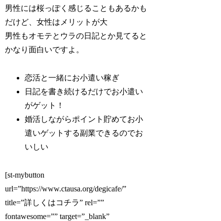
男性には桜っぽく感じることもあるかも
だけど、女性はメリットが大
男性もオモテとウラの日記とか見てると
かなり面白いですよ。
恋活と一緒にお小遣い稼ぎ
日記を書き続けるだけでお小遣い
がゲット！
婚活しながらポイント貯めてお小
遣いゲットする副業できるのでお
いしい
[st-mybutton
url=”https://www.ctausa.org/degicafe/”
title=”詳しくはコチラ” rel=””
fontawesome=”” target=”_blank”