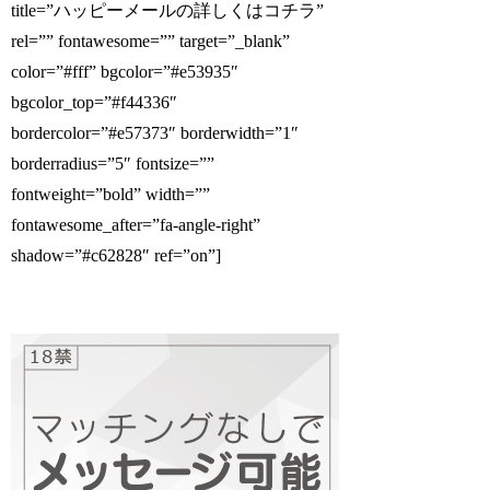
title=”ハッピーメールの詳しくはコチラ”
rel=”” fontawesome=”” target=”_blank”
color=”#fff” bgcolor=”#e53935″
bgcolor_top=”#f44336″
bordercolor=”#e57373″ borderwidth=”1″
borderradius=”5″ fontsize=””
fontweight=”bold” width=””
fontawesome_after=”fa-angle-right”
shadow=”#c62828″ ref=”on”]