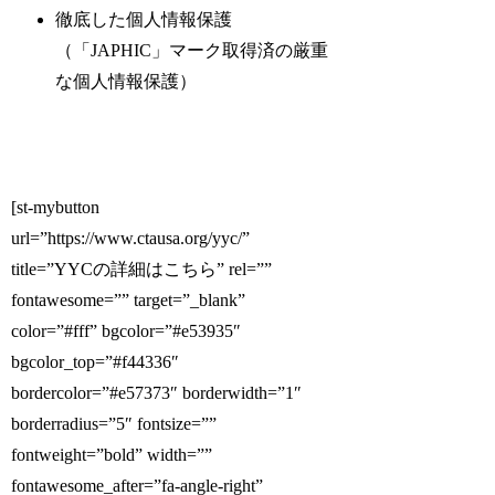
徹底した個人情報保護
（「JAPHIC」マーク取得済の厳重
な個人情報保護）
[st-mybutton
url=”https://www.ctausa.org/yyc/”
title=”YYCの詳細はこちら” rel=””
fontawesome=”” target=”_blank”
color=”#fff” bgcolor=”#e53935″
bgcolor_top=”#f44336″
bordercolor=”#e57373″ borderwidth=”1″
borderradius=”5″ fontsize=””
fontweight=”bold” width=””
fontawesome_after=”fa-angle-right”