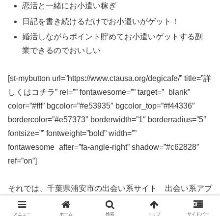
恋活と一緒にお小遣い稼ぎ
日記を書き続けるだけでお小遣いがゲット！
婚活しながらポイント貯めてお小遣いゲットする副
業できるのでおいしい
[st-mybutton url=”https://www.ctausa.org/degicafe/” title=”詳
しくはコチラ” rel=”” fontawesome=”” target=”_blank”
color=”#fff” bgcolor=”#e53935″ bgcolor_top=”#f44336″
bordercolor=”#e57373″ borderwidth=”1″ borderradius=”5″
fontsize=”” fontweight=”bold” width=””
fontawesome_after=”fa-angle-right” shadow=”#c62828″
ref=”on”]
それでは、千葉県浦安市の出会い系サイト 出会い系アプ
リを実際に使ってみた感想などを解説します。
メニュー
ホーム
検索
トップ
サイドバー