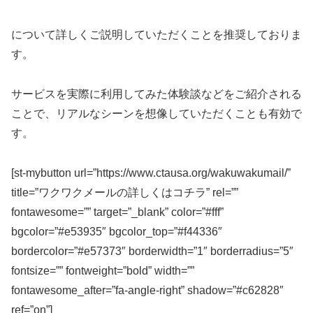
について詳しくご説明していただくことを推奨しておりま
す。
サービスを実際に利用してみた体験談などをご紹介される
ことで、リアルなシーンを想像していただくことも有効で
す。
[st-mybutton url=”https://www.ctausa.org/wakuwakumail/”
title=”ワクワクメールの詳しくはコチラ” rel=””
fontawesome=”” target=”_blank” color=”#fff”
bgcolor=”#e53935″ bgcolor_top=”#f44336″
bordercolor=”#e57373″ borderwidth=”1″ borderradius=”5″
fontsize=”” fontweight=”bold” width=””
fontawesome_after=”fa-angle-right” shadow=”#c62828″
ref=”on”]