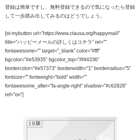
登録は簡単ですし、無料登録できるので気になったら登録
して一歩踏み出してみるのはどうでしょう。
[st-mybutton url=”https://www.ctausa.org/happymail/”
title=”ハッピーメールの詳しくはコチラ” rel=””
fontawesome=”” target=”_blank” color=”#fff”
bgcolor=”#e53935″ bgcolor_top=”#f44336″
bordercolor=”#e57373″ borderwidth=”1″ borderradius=”5″
fontsize=”” fontweight=”bold” width=””
fontawesome_after=”fa-angle-right” shadow=”#c62828″
ref=”on”]