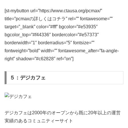
[st-mybutton url=”https://www.ctausa.org/pcmax/”
title=”pcmaxの詳しくはコチラ” rel=”” fontawesome=””
target=”_blank” color=”#fff” bgcolor=”#e53935″
bgcolor_top=”#f44336″ bordercolor=”#e57373″
borderwidth=”1″ borderradius=”5″ fontsize=””
fontweight=”bold” width=”” fontawesome_after=”fa-angle-
right” shadow=”#c62828″ ref=”on”]
５：デジカフェ
デジカフェは2000年のオープンから既に20年以上の運営
実績のあるコミュニティーサイト