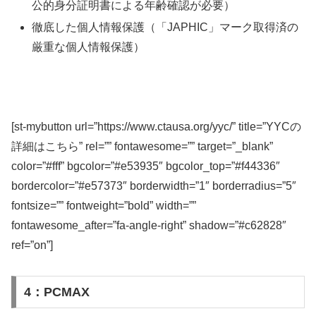
公的身分証明書による年齢確認が必要）
徹底した個人情報保護（「JAPHIC」マーク取得済の
厳重な個人情報保護）
[st-mybutton url=”https://www.ctausa.org/yyc/” title=”YYCの
詳細はこちら” rel=”” fontawesome=”” target=”_blank”
color=”#fff” bgcolor=”#e53935″ bgcolor_top=”#f44336″
bordercolor=”#e57373″ borderwidth=”1″ borderradius=”5″
fontsize=”” fontweight=”bold” width=””
fontawesome_after=”fa-angle-right” shadow=”#c62828″
ref=”on”]
4：PCMAX