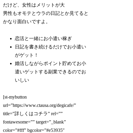
だけど、女性はメリットが大
男性もオモテとウラの日記とか見てると
かなり面白いですよ。
恋活と一緒にお小遣い稼ぎ
日記を書き続けるだけでお小遣い
がゲット！
婚活しながらポイント貯めてお小
遣いゲットする副業できるのでお
いしい
[st-mybutton
url=”https://www.ctausa.org/degicafe/”
title=”詳しくはコチラ” rel=””
fontawesome=”” target=”_blank”
color=”#fff” bgcolor=”#e53935″