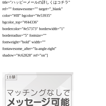
title=”ハッピーメールの詳しくはコチラ”
rel=”” fontawesome=”” target=”_blank”
color=”#fff” bgcolor=”#e53935″
bgcolor_top=”#f44336″
bordercolor=”#e57373″ borderwidth=”1″
borderradius=”5″ fontsize=””
fontweight=”bold” width=””
fontawesome_after=”fa-angle-right”
shadow=”#c62828″ ref=”on”]