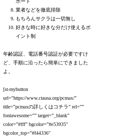
ポート
業者などを徹底排除
もちろんサクラは一切無し
好きな時に好きな分だけ使えるポ
イント制
年齢認証、電話番号認証が必要ですけ
ど、手順に沿ったら簡単にできました
よ。
[st-mybutton
url=”https://www.ctausa.org/pcmax/”
title=”pcmaxの詳しくはコチラ” rel=””
fontawesome=”” target=”_blank”
color=”#fff” bgcolor=”#e53935″
bgcolor_top=”#f44336″