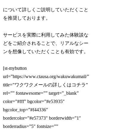
について詳しくご説明していただくこと
を推奨しております。
サービスを実際に利用してみた体験談な
どをご紹介されることで、リアルなシー
ンを想像していただくことも有効です。
[st-mybutton
url=”https://www.ctausa.org/wakuwakumail/”
title=”ワクワクメールの詳しくはコチラ”
rel=”” fontawesome=”” target=”_blank”
color=”#fff” bgcolor=”#e53935″
bgcolor_top=”#f44336″
bordercolor=”#e57373″ borderwidth=”1″
borderradius=”5″ fontsize=””