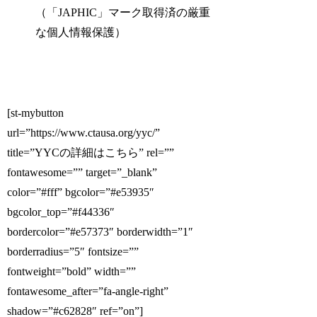
（「JAPHIC」マーク取得済の厳重
な個人情報保護）
[st-mybutton
url=”https://www.ctausa.org/yyc/”
title=”YYCの詳細はこちら” rel=””
fontawesome=”” target=”_blank”
color=”#fff” bgcolor=”#e53935″
bgcolor_top=”#f44336″
bordercolor=”#e57373″ borderwidth=”1″
borderradius=”5″ fontsize=””
fontweight=”bold” width=””
fontawesome_after=”fa-angle-right”
shadow=”#c62828″ ref=”on”]