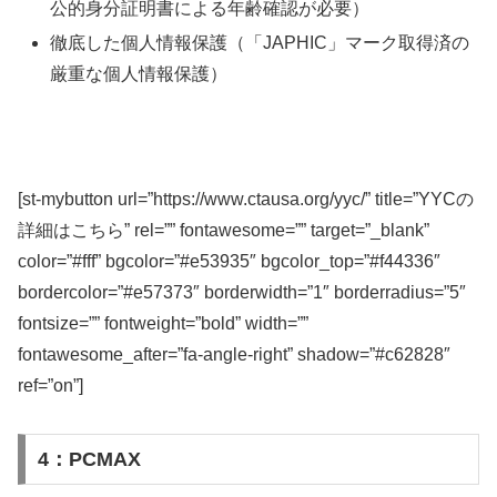
公的身分証明書による年齢確認が必要）
徹底した個人情報保護（「JAPHIC」マーク取得済の
厳重な個人情報保護）
[st-mybutton url=”https://www.ctausa.org/yyc/” title=”YYCの
詳細はこちら” rel=”” fontawesome=”” target=”_blank”
color=”#fff” bgcolor=”#e53935″ bgcolor_top=”#f44336″
bordercolor=”#e57373″ borderwidth=”1″ borderradius=”5″
fontsize=”” fontweight=”bold” width=””
fontawesome_after=”fa-angle-right” shadow=”#c62828″
ref=”on”]
4：PCMAX