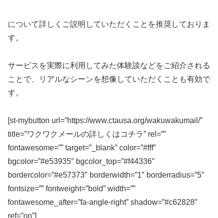
について詳しくご説明していただくことを推奨しておりま
す。
サービスを実際に利用してみた体験談などをご紹介される
ことで、リアルなシーンを想像していただくことも有効で
す。
[st-mybutton url=”https://www.ctausa.org/wakuwakumail/”
title=”ワクワクメールの詳しくはコチラ” rel=””
fontawesome=”” target=”_blank” color=”#fff”
bgcolor=”#e53935″ bgcolor_top=”#f44336″
bordercolor=”#e57373″ borderwidth=”1″ borderradius=”5″
fontsize=”” fontweight=”bold” width=””
fontawesome_after=”fa-angle-right” shadow=”#c62828″
ref=”on”]