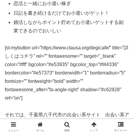
恋活と一緒にお小遣い稼ぎ
日記を書き続けるだけでお小遣いがゲット！
婚活しながらポイント貯めてお小遣いゲットする副
業できるのでおいしい
[st-mybutton url=”https://www.ctausa.org/degicafe/” title=”詳
しくはコチラ” rel=”” fontawesome=”” target=”_blank”
color=”#fff” bgcolor=”#e53935″ bgcolor_top=”#f44336″
bordercolor=”#e57373″ borderwidth=”1″ borderradius=”5″
fontsize=”” fontweight=”bold” width=””
fontawesome_after=”fa-angle-right” shadow=”#c62828″
ref=”on”]
それでは、千葉県八千代市の出会い系サイト 出会い系ア
プリを実際に使ってみた感想などを解説します。
メニュー
ホーム
検索
トップ
サイドバー