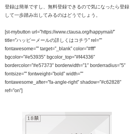
登録は簡単ですし、無料登録できるので気になったら登録
して一歩踏み出してみるのはどうでしょう。
[st-mybutton url=”https://www.ctausa.org/happymail/”
title=”ハッピーメールの詳しくはコチラ” rel=””
fontawesome=”” target=”_blank” color=”#fff”
bgcolor=”#e53935″ bgcolor_top=”#f44336″
bordercolor=”#e57373″ borderwidth=”1″ borderradius=”5″
fontsize=”” fontweight=”bold” width=””
fontawesome_after=”fa-angle-right” shadow=”#c62828″
ref=”on”]