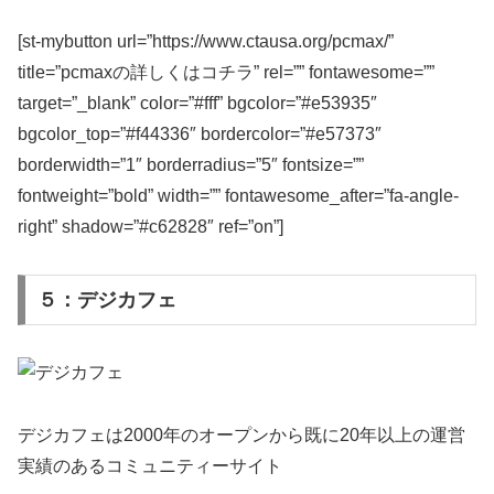
[st-mybutton url=”https://www.ctausa.org/pcmax/”
title=”pcmaxの詳しくはコチラ” rel=”” fontawesome=””
target=”_blank” color=”#fff” bgcolor=”#e53935″
bgcolor_top=”#f44336″ bordercolor=”#e57373″
borderwidth=”1″ borderradius=”5″ fontsize=””
fontweight=”bold” width=”” fontawesome_after=”fa-angle-
right” shadow=”#c62828″ ref=”on”]
５：デジカフェ
デジカフェは2000年のオープンから既に20年以上の運営
実績のあるコミュニティーサイト