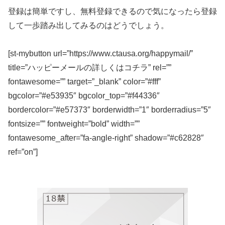
登録は簡単ですし、無料登録できるので気になったら登録
して一歩踏み出してみるのはどうでしょう。
[st-mybutton url=”https://www.ctausa.org/happymail/”
title=”ハッピーメールの詳しくはコチラ” rel=””
fontawesome=”” target=”_blank” color=”#fff”
bgcolor=”#e53935″ bgcolor_top=”#f44336″
bordercolor=”#e57373″ borderwidth=”1″ borderradius=”5″
fontsize=”” fontweight=”bold” width=””
fontawesome_after=”fa-angle-right” shadow=”#c62828″
ref=”on”]