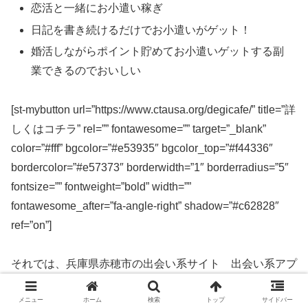
恋活と一緒にお小遣い稼ぎ
日記を書き続けるだけでお小遣いがゲット！
婚活しながらポイント貯めてお小遣いゲットする副
業できるのでおいしい
[st-mybutton url=”https://www.ctausa.org/degicafe/” title=”詳
しくはコチラ” rel=”” fontawesome=”” target=”_blank”
color=”#fff” bgcolor=”#e53935″ bgcolor_top=”#f44336″
bordercolor=”#e57373″ borderwidth=”1″ borderradius=”5″
fontsize=”” fontweight=”bold” width=””
fontawesome_after=”fa-angle-right” shadow=”#c62828″
ref=”on”]
それでは、兵庫県赤穂市の出会い系サイト 出会い系アプ
リを実際に使ってみた感想などを解説します。
メニュー
ホーム
検索
トップ
サイドバー