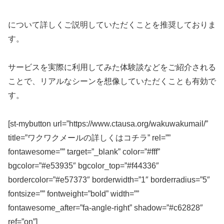
について詳しくご説明していただくことを推奨しておりま
す。
サービスを実際に利用してみた体験談などをご紹介される
ことで、リアルなシーンを想像していただくことも有効で
す。
[st-mybutton url=”https://www.ctausa.org/wakuwakumail/”
title=”ワクワクメールの詳しくはコチラ” rel=””
fontawesome=”” target=”_blank” color=”#fff”
bgcolor=”#e53935″ bgcolor_top=”#f44336″
bordercolor=”#e57373″ borderwidth=”1″ borderradius=”5″
fontsize=”” fontweight=”bold” width=””
fontawesome_after=”fa-angle-right” shadow=”#c62828″
ref=”on”]