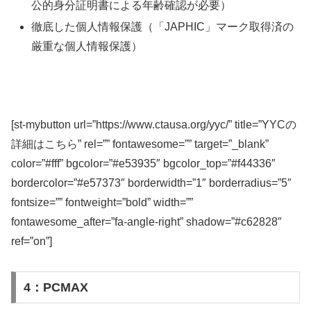
公的身分証明書による年齢確認が必要）
徹底した個人情報保護（「JAPHIC」マーク取得済の
厳重な個人情報保護）
[st-mybutton url=”https://www.ctausa.org/yyc/” title=”YYCの
詳細はこちら” rel=”” fontawesome=”” target=”_blank”
color=”#fff” bgcolor=”#e53935″ bgcolor_top=”#f44336″
bordercolor=”#e57373″ borderwidth=”1″ borderradius=”5″
fontsize=”” fontweight=”bold” width=””
fontawesome_after=”fa-angle-right” shadow=”#c62828″
ref=”on”]
4：PCMAX