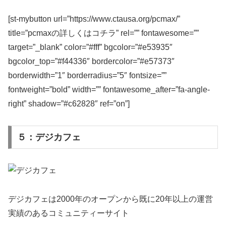
[st-mybutton url=”https://www.ctausa.org/pcmax/”
title=”pcmaxの詳しくはコチラ” rel=”” fontawesome=””
target=”_blank” color=”#fff” bgcolor=”#e53935″
bgcolor_top=”#f44336″ bordercolor=”#e57373″
borderwidth=”1″ borderradius=”5″ fontsize=””
fontweight=”bold” width=”” fontawesome_after=”fa-angle-
right” shadow=”#c62828″ ref=”on”]
５：デジカフェ
デジカフェは2000年のオープンから既に20年以上の運営
実績のあるコミュニティーサイト