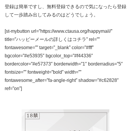
登録は簡単ですし、無料登録できるので気になったら登録
して一歩踏み出してみるのはどうでしょう。
[st-mybutton url=”https://www.ctausa.org/happymail/”
title=”ハッピーメールの詳しくはコチラ” rel=””
fontawesome=”” target=”_blank” color=”#fff”
bgcolor=”#e53935″ bgcolor_top=”#f44336″
bordercolor=”#e57373″ borderwidth=”1″ borderradius=”5″
fontsize=”” fontweight=”bold” width=””
fontawesome_after=”fa-angle-right” shadow=”#c62828″
ref=”on”]