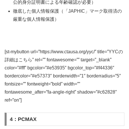
公的身分証明書による年齢確認が必要）
徹底した個人情報保護（「JAPHIC」マーク取得済の
厳重な個人情報保護）
[st-mybutton url=”https://www.ctausa.org/yyc/” title=”YYCの
詳細はこちら” rel=”” fontawesome=”” target=”_blank”
color=”#fff” bgcolor=”#e53935″ bgcolor_top=”#f44336″
bordercolor=”#e57373″ borderwidth=”1″ borderradius=”5″
fontsize=”” fontweight=”bold” width=””
fontawesome_after=”fa-angle-right” shadow=”#c62828″
ref=”on”]
4：PCMAX