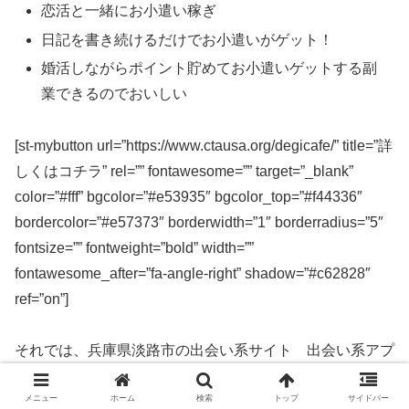
恋活と一緒にお小遣い稼ぎ
日記を書き続けるだけでお小遣いがゲット！
婚活しながらポイント貯めてお小遣いゲットする副
業できるのでおいしい
[st-mybutton url=”https://www.ctausa.org/degicafe/” title=”詳
しくはコチラ” rel=”” fontawesome=”” target=”_blank”
color=”#fff” bgcolor=”#e53935″ bgcolor_top=”#f44336″
bordercolor=”#e57373″ borderwidth=”1″ borderradius=”5″
fontsize=”” fontweight=”bold” width=””
fontawesome_after=”fa-angle-right” shadow=”#c62828″
ref=”on”]
それでは、兵庫県淡路市の出会い系サイト 出会い系アプ
リを実際に使ってみた感想などを解説します。
メニュー
ホーム
検索
トップ
サイドバー