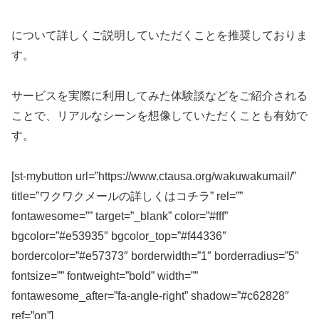
について詳しくご説明していただくことを推奨しておりま
す。
サービスを実際に利用してみた体験談などをご紹介される
ことで、リアルなシーンを想像していただくことも有効で
す。
[st-mybutton url=”https://www.ctausa.org/wakuwakumail/”
title=”ワクワクメールの詳しくはコチラ” rel=””
fontawesome=”” target=”_blank” color=”#fff”
bgcolor=”#e53935″ bgcolor_top=”#f44336″
bordercolor=”#e57373″ borderwidth=”1″ borderradius=”5″
fontsize=”” fontweight=”bold” width=””
fontawesome_after=”fa-angle-right” shadow=”#c62828″
ref=”on”]