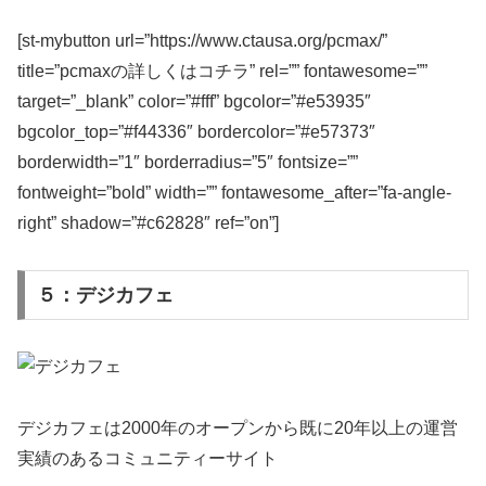
[st-mybutton url=”https://www.ctausa.org/pcmax/”
title=”pcmaxの詳しくはコチラ” rel=”” fontawesome=””
target=”_blank” color=”#fff” bgcolor=”#e53935″
bgcolor_top=”#f44336″ bordercolor=”#e57373″
borderwidth=”1″ borderradius=”5″ fontsize=””
fontweight=”bold” width=”” fontawesome_after=”fa-angle-
right” shadow=”#c62828″ ref=”on”]
５：デジカフェ
デジカフェは2000年のオープンから既に20年以上の運営
実績のあるコミュニティーサイト