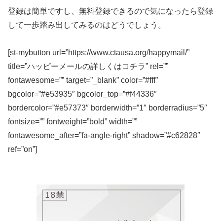
登録は簡単ですし、無料登録できるので気になったら登録
して一歩踏み出してみるのはどうでしょう。
[st-mybutton url=”https://www.ctausa.org/happymail/”
title=”ハッピーメールの詳しくはコチラ” rel=””
fontawesome=”” target=”_blank” color=”#fff”
bgcolor=”#e53935″ bgcolor_top=”#f44336″
bordercolor=”#e57373″ borderwidth=”1″ borderradius=”5″
fontsize=”” fontweight=”bold” width=””
fontawesome_after=”fa-angle-right” shadow=”#c62828″
ref=”on”]