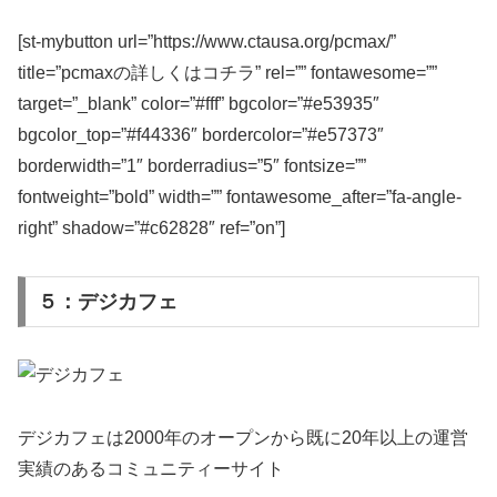
[st-mybutton url=”https://www.ctausa.org/pcmax/”
title=”pcmaxの詳しくはコチラ” rel=”” fontawesome=””
target=”_blank” color=”#fff” bgcolor=”#e53935″
bgcolor_top=”#f44336″ bordercolor=”#e57373″
borderwidth=”1″ borderradius=”5″ fontsize=””
fontweight=”bold” width=”” fontawesome_after=”fa-angle-
right” shadow=”#c62828″ ref=”on”]
５：デジカフェ
デジカフェは2000年のオープンから既に20年以上の運営
実績のあるコミュニティーサイト