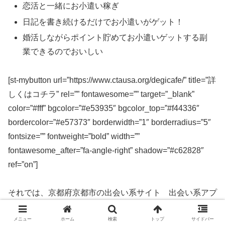
恋活と一緒にお小遣い稼ぎ
日記を書き続けるだけでお小遣いがゲット！
婚活しながらポイント貯めてお小遣いゲットする副
業できるのでおいしい
[st-mybutton url=”https://www.ctausa.org/degicafe/” title=”詳
しくはコチラ” rel=”” fontawesome=”” target=”_blank”
color=”#fff” bgcolor=”#e53935″ bgcolor_top=”#f44336″
bordercolor=”#e57373″ borderwidth=”1″ borderradius=”5″
fontsize=”” fontweight=”bold” width=””
fontawesome_after=”fa-angle-right” shadow=”#c62828″
ref=”on”]
それでは、京都府京都市の出会い系サイト 出会い系アプ
リを実際に使ってみた感想などを解説します。
メニュー
ホーム
検索
トップ
サイドバー