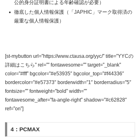
公的身分証明書による年齢確認が必要）
徹底した個人情報保護（「JAPHIC」マーク取得済の
厳重な個人情報保護）
[st-mybutton url=”https://www.ctausa.org/yyc/” title=”YYCの
詳細はこちら” rel=”” fontawesome=”” target=”_blank”
color=”#fff” bgcolor=”#e53935″ bgcolor_top=”#f44336″
bordercolor=”#e57373″ borderwidth=”1″ borderradius=”5″
fontsize=”” fontweight=”bold” width=””
fontawesome_after=”fa-angle-right” shadow=”#c62828″
ref=”on”]
4：PCMAX