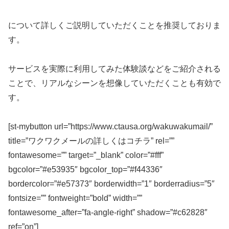
について詳しくご説明していただくことを推奨しておりま
す。
サービスを実際に利用してみた体験談などをご紹介される
ことで、リアルなシーンを想像していただくことも有効で
す。
[st-mybutton url=”https://www.ctausa.org/wakuwakumail/”
title=”ワクワクメールの詳しくはコチラ” rel=””
fontawesome=”” target=”_blank” color=”#fff”
bgcolor=”#e53935″ bgcolor_top=”#f44336″
bordercolor=”#e57373″ borderwidth=”1″ borderradius=”5″
fontsize=”” fontweight=”bold” width=””
fontawesome_after=”fa-angle-right” shadow=”#c62828″
ref=”on”]